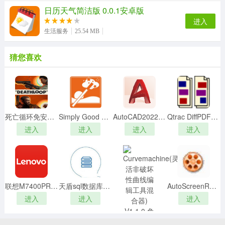
日历天气简洁版 0.0.1安卓版
进入
生活服务
25.54 MB
猜您喜欢
死亡循环免安装版
Simply Good Picturesv5.0.7242中文破解版
AutoCAD2022简体中文破解版 32/64位 V30.1.51 免费版
Qtrac DiffPDFv6.0.0破解版
进入
进入
进入
进入
联想M7400PRO驱动 V1.0 官方版
天盾sql数据库恢复软件官方版v9.1.0.0
AutoScreenRecorder Prov3.2破解版(附破解补丁)
进入
进入
进入