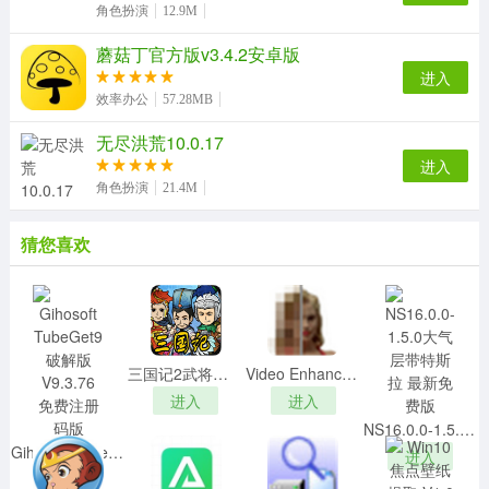
角色扮演
12.9M
蘑菇丁官方版v3.4.2安卓版
进入
效率办公
57.28MB
无尽洪荒10.0.17
进入
角色扮演
21.4M
猜您喜欢
三国记2武将存档 V1.0 免费版
Video Enhancer(消除影片马赛克工具)v2.1绿色汉化版
进入
进入
NS16.0.0-1.5.0大气层带特斯拉 最新免费版
Gihosoft TubeGet9破解版 V9.3.76 免费注册码版
进入
进入