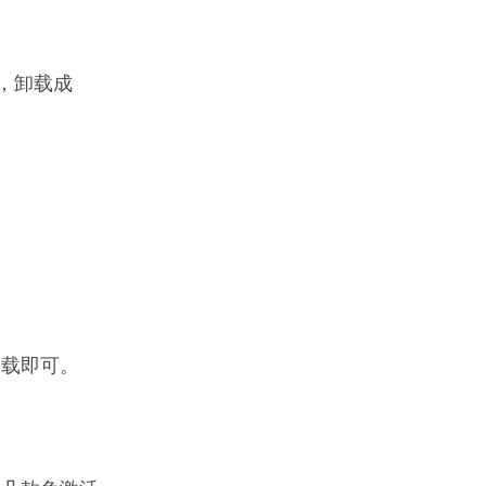
，卸载成
卸载即可。