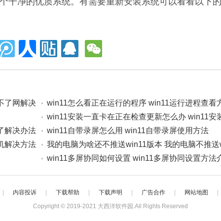
一个干净的优质系统。有需要重新安装系统可以看看以下
i上不了网解决
win11怎么看正在运行的程序 win11运行进程查
win11安装一直卡在正在检查更新怎么办 win11
没了解决办法
正在检查更新解决方法
win11自带录屏怎么用 win11自带录屏使用方法
印机解决方法
我的电脑为啥还不推送win11版本 我的电脑不推送w
解决方法
win11多屏协同如何设置 win11多屏协同设置方法
|
内容投诉
|
下载帮助
|
下载声明
|
广告合作
|
网站地图
|
Copyright © 2019-2021
大西洋软件园
.All Rights Reserved