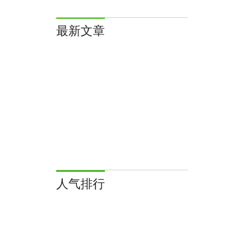
卸载干净 win11鲁
卓软件吗
大师完全卸载干净
windows11安装
最新文章
教程
apk教程
人气排行