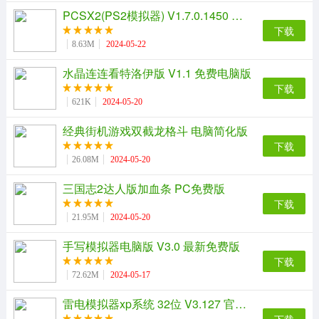
PCSX2(PS2模拟器) V1.7.0.1450 汉化免费版
下载
8.63M
2024-05-22
水晶连连看特洛伊版 V1.1 免费电脑版
下载
621K
2024-05-20
经典街机游戏双截龙格斗 电脑简化版
下载
26.08M
2024-05-20
三国志2达人版加血条 PC免费版
下载
21.95M
2024-05-20
手写模拟器电脑版 V3.0 最新免费版
下载
72.62M
2024-05-17
雷电模拟器xp系统 32位 V3.127 官方最新版