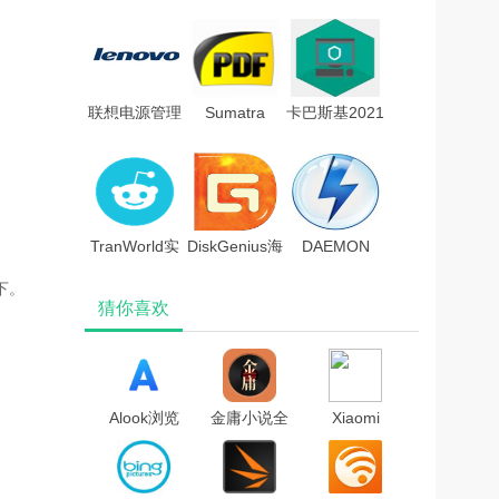
新破解版
辑器 V3.8.6
enhance ai汉
V2.22.7359
官方XP版
化补丁v2.0
Win10版
联想电源管理
Sumatra
卡巴斯基2021
软件(Lenovo
PDFv3.2.12绿
激活码生成器
Energy
色破解版
Management)v6.0.2.0
官方版
TranWorld实
DiskGenius海
DAEMON
时翻译软件
外版专业破解
Tools Lite 11
下。
猜你喜欢
V0.7.8 官方电
版
中文破解版
脑版
v4.9.6.564(免
注册)
Alook浏览
金庸小说全
Xiaomi
器v3.5.0电
集收藏版
HyperOS(小
脑版
米澎湃系统)
V15.0.0 官
方最新版