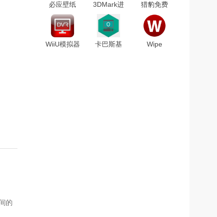
必应壁纸
3DMark进
猎豹免费
(Bing
阶版破解版
wifiv5.1.1711091
Best)v3.3.1
V2.25.8056
电脑版
绿色版
密钥激活版
WiiU模拟器
卡巴斯基
Wipe
中文版
2021激活码
Professionalv2021.0.0
Cemu Wii U
生成器
中文破解版
Emulatorv1.12.1b
中文汉化版
间的