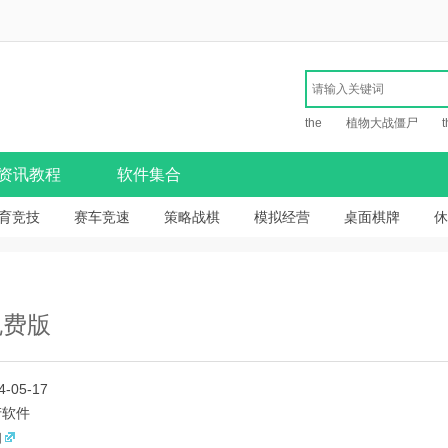
the
植物大战僵尸
t
资讯教程
软件集合
育竞技
赛车竞速
策略战棋
模拟经营
桌面棋牌
休
免费版
4-05-17
产软件
知