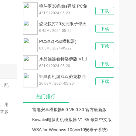
魂斗罗30条命s弹版 PC免
下载
费版
431K / 2024-05-23
恐龙快打20发无限子弹天
下载
王版 中文PC版
6.45M / 2024-05-22
PCSX2(PS2模拟器)
下载
V1.7.0.1450 汉化免费版
8.63M / 2024-05-22
水晶连连看特洛伊版 V1.1
下载
免费电脑版
621K / 2024-05-20
经典街机游戏双截龙格斗
下载
电脑简化版
26.08M / 2024-05-20
，配
热门排行
。用
雷电安卓模拟器5.0 V5.0.30 官方最新版
非常多
Kawaks电脑街机模拟器 V1.65 最新中文版
WSA for Windows 10(win10安卓子系统)