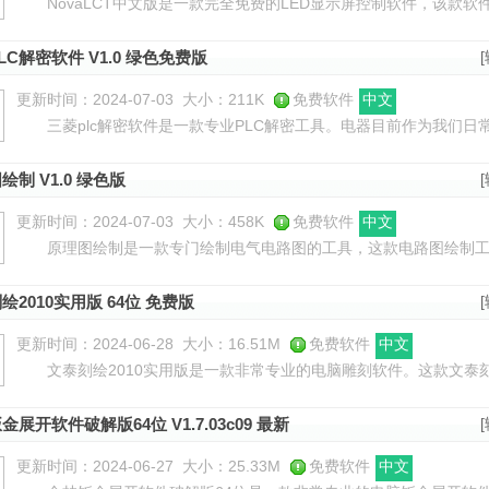
NovaLCT中文版是一款完全免费的LED显示屏控制软件，该款软
显示LED屏幕的信息，支持对LED进行智能设置、亮度调节、电源控
LC解密软件 V1.0 绿色免费版
更新时间：2024-07-03
大小：211K
免费软件
中文
三菱plc解密软件是一款专业PLC解密工具。电器目前作为我们日
到电器损坏要进行维修，而大部分用户基本上都不知道PLC密码或者
绘制 V1.0 绿色版
更新时间：2024-07-03
大小：458K
免费软件
中文
原理图绘制是一款专门绘制电气电路图的工具，这款电路图绘制工
可帮助用户更加快速的绘制出相关的原理图。专为电气和电子图，原
绘2010实用版 64位 免费版
更新时间：2024-06-28
大小：16.51M
免费软件
中文
文泰刻绘2010实用版是一款非常专业的电脑雕刻软件。这款文泰刻绘
操作系统，功能强大，操作简单，只需要设好加工所需的版面尺寸，
金展开软件破解版64位 V1.7.03c09 最新
更新时间：2024-06-27
大小：25.33M
免费软件
中文