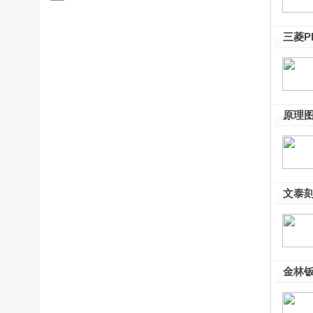
V3.0 官方最新版
三菱P
原理图
文泰刻
金林钣
免费版