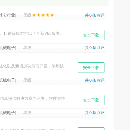
[其它行业]
星级
共
0
条点评
。目前该版本推出了全新V55版本，
安全下载
多非常实用的服务
[机械电子]
星级
共
0
条点评
系统优化以及新增加功能而开发，采用技
安全下载
协同设计以及效率都得到了相对应的提
[机械电子]
星级
共
0
条点评
磁场模拟仿真提供解决方案而开发，软件支持
安全下载
用户设置界面以及内置模型
[机械电子]
星级
共
0
条点评