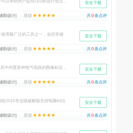
件可以帮助用户监控LED的运行状态，
安全下载
制、灯点监测
[辅助设计]
星级
共
0
条点评
常使用最广泛的工具之一，会经常碰
安全下载
忘记了。今天推出的该
[辅助设计]
星级
共
0
条点评
具中内置多种电气电路的图像标志，
安全下载
理图，控制电路图的绘制，也
[辅助设计]
星级
共
0
条点评
2010专业版破解版支持电脑64位
安全下载
即可迅速通过电脑刻
[辅助设计]
星级
共
0
条点评