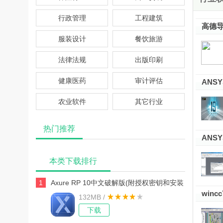
行政管理
工程建筑
高德导
服装设计
餐饮旅游
法律法规
出版印刷
健康医药
审计评估
ANSYS
农业软件
其它行业
热门推荐
ANSYS
本类下载排行
1
Axure RP 10中文破解版(附授权密钥和安装
wincc
132MB /
教程)
下载