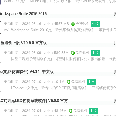
WinCC7.0是SIEMENS(西门子)公司旗下的一款SCADA系统软
发，以全面自动化为主旨，以高效控制、稳定运作，开放性强融于一
orkspace Suite 2016 2016
更新时间：2024-08-16
大小：4557 MB
免费软件
中文
AVL Workspace Suite 2016是一款汽车动力仿真分析软件，该
化技术而开发，汽车市场竞争越来越激烈，客户可以有众多的选择，
程造价正版 V10.5.0 官方版
更新时间：2024-08-09
大小：580.83M
免费软件
中文
同望工程造价管理软件是由同望科技股份有限公司推出的新一代攻
人员都知道，工程造价的工作流程十分繁琐并且极其容易出错，那么
ice(电路仿真软件) V4.14r 中文版
更新时间：2024-07-10
大小：10.1M
免费软件
中文
LTspice中文版是一款专业的SPICE模拟电路软件，它能够使复
以轻松地创建自己的模拟开关稳压器模拟。LTspice还内置了新型 SPA
LCT(诺瓦LED控制系统软件) V5.0.0 官方
更新时间：2024-07-04
大小：48.46M
免费软件
中文