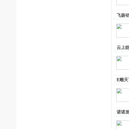
飞扬动
云上纺 
E雕天下
诺诺发