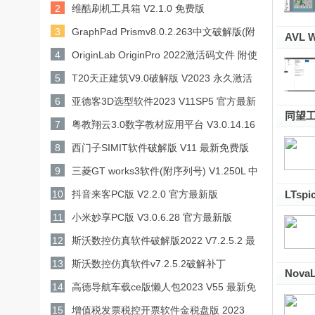
2
维酷刷机工具箱 V2.1.0 免费版
3
GraphPad Prismv8.0.2.263中文破解版(附
AVL W
破解补丁和教程)
4
OriginLab OriginPro 2022激活码文件 附使
用教程
5
T20天正建筑V9.0破解版 V2023 永久激活
码版
6
亚德客3D选型软件2023 V11SP5 官方最新
同望工
版
7
粤教翔云3.0数字教材应用平台 V3.0.14.16
官方教师版
8
西门子SIMIT软件破解版 V11 最新免费版
9
三菱GT works3软件(附序列号) V1.250L 中
文免费版
10
抖音来客PC版 V2.2.0 官方最新版
LTsp
11
小米妙享PC版 V3.0.6.28 官方最新版
12
斯沃数控仿真软件破解版2022 V7.2.5.2 最
新免费版
13
斯沃数控仿真软件v7.2.5.2破解补丁
Nova
14
高德导航车载ce版懒人包2023 V55 最新免
最新版
费版
15
增值税发票税控开票软件金税盘版 2023