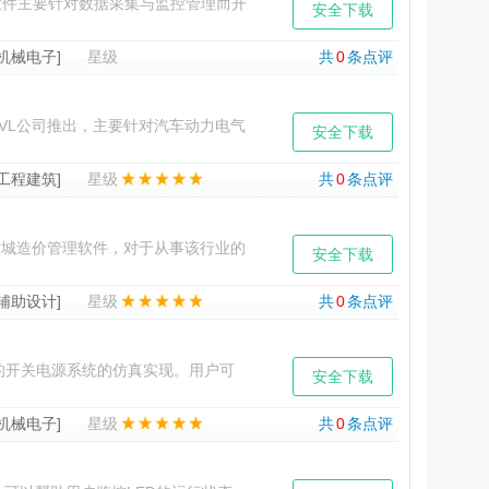
件，该软件主要针对数据采集与监控管理而开
安全下载
体为主要特点，小编推荐的此版
[机械电子]
星级
共
0
条点评
软件由AVL公司推出，主要针对汽车动力电气
安全下载
仅此一项就是一项重
[工程建筑]
星级
共
0
条点评
城造价管理软件，对于从事该行业的
安全下载
挑选一款合适的造价管理软件
[辅助设计]
星级
共
0
条点评
杂的开关电源系统的仿真实现。用户可
安全下载
RS
[机械电子]
星级
共
0
条点评