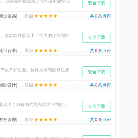
。这款金林钣金展开软件破解版够完
安全下载
相关数据输入进来，就能够
[商业贸易]
星级
共
0
条点评
。这款软件展现出了强大的功能和实
安全下载
了一系列丰富且关键的功能，
[其它行业]
星级
共
0
条点评
产效率和质量。软件采用智能算法和
安全下载
，通过员工管理和工资自动核
[辅助设计]
星级
共
0
条点评
展现出了独特的优势和强大的功能，
安全下载
持。它允许用户对源文件进行
[财务管理]
星级
共
0
条点评