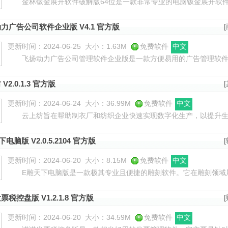
金林钣金展开软件破解版64位是一款非常专业的电脑钣金展开软件
美跟随现代生产加工的发展，它彻底改善了传统的方法，你只需要将
力广告公司软件企业版 V4.1 官方版
更新时间：2024-06-25
大小：1.63M
免费软件
中文
飞扬动力广告公司管理软件企业版是一款方便易用的广告管理软件
用性，能为用户提供全方位的广告业务管理支持。该软件为用户带来
V2.0.1.3 官方版
更新时间：2024-06-24
大小：36.99M
免费软件
中文
云上纺旨在帮助制衣厂和纺织企业快速实现数字化生产，以提升生
先进技术，可在最短时间内完成大量裁床数据录入和打菲任务。同时
电脑版 V2.0.5.2104 官方版
更新时间：2024-06-20
大小：8.15M
免费软件
中文
E雕天下电脑版是一款极其专业且便捷的雕刻软件。它在雕刻领域
尤其适用于小型激光雕刻机。这款软件能够为用户提供诸多便利和支
票税控盘版 V1.2.1.8 官方版
更新时间：2024-06-20
大小：34.59M
免费软件
中文