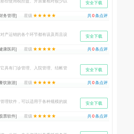
那些使用税控盘、开票量相对较少以
安全下载
在发票管理方面的特定需求。
[财务管理]
星级
共
0
条点评
它对产运销的各个环节都有设及而且设
安全下载
技术管理、材料与工时管
[健康医药]
星级
共
0
条点评
它具有门诊管理、入院管理、结帐管
安全下载
等丰富的功能，可实现医院物
[餐饮旅游]
星级
共
0
条点评
管理软件，可以适用于各种规模的娱
安全下载
轻松的管理方式。正微酒店管
[股票软件]
星级
共
0
条点评