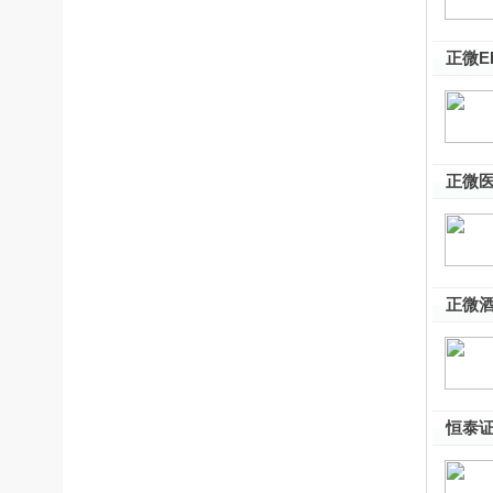
正微E
正微医
正微酒
恒泰证