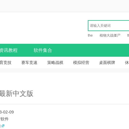
the
植物大战僵尸
t
资讯教程
软件集合
育竞技
赛车竞速
策略战棋
模拟经营
桌面棋牌
休
5 最新中文版
3-02-09
产软件
知