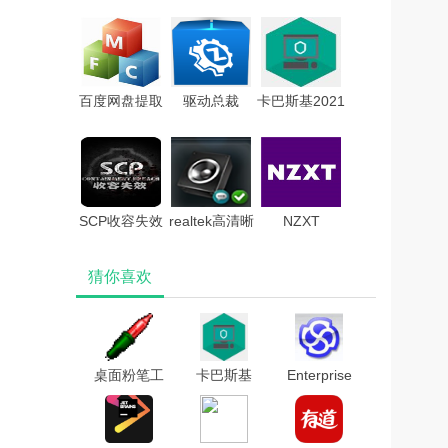
版破解版
v1.2正式版
BurnInTest
V7.29.0 免激
Prov9.1.1002
活码版
绿色破解版
百度网盘提取
驱动总裁
卡巴斯基2021
码查询工具
v2.1.0.0 官方
激活码生成器
V1.0.407绿色
电脑版
版
SCP收容失效
realtek高清晰
NZXT
破解版(附游戏
音频管理器
CAM(电脑监
猜你喜欢
攻略)
v2.82
控软
win7/win8/win10
件)v4.0.11中
文版
桌面粉笔工
卡巴斯基
Enterprise
具v1.0电脑
2021激活码
Architect 15
版
生成器
中文破解版
(附安装教程
+破解补丁)