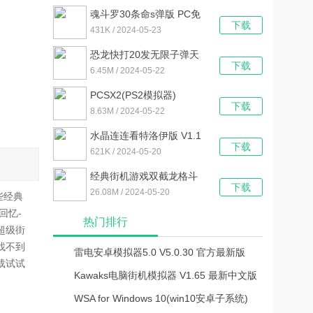
魂斗罗30条命s弹版 PC免
下载
费版
431K / 2024-05-23
恐龙快打20发无限子弹天
下载
王版 中文PC版
6.45M / 2024-05-22
PCSX2(PS2模拟器)
下载
V1.7.0.1450 汉化免费版
8.63M / 2024-05-22
水晶连连看特洛伊版 V1.1
下载
免费电脑版
621K / 2024-05-20
经典街机游戏双截龙格斗
下载
电脑简化版
26.08M / 2024-05-20
些经典
回忆-
热门排行
超级街
找不到
雷电安卓模拟器5.0 V5.0.30 官方最新版
载试试
Kawaks电脑街机模拟器 V1.65 最新中文版
WSA for Windows 10(win10安卓子系统)