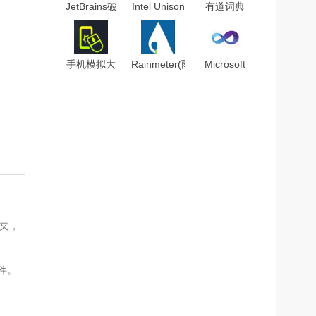
JetBrains破
Intel Unison
有道词典
解补丁
PC Win10
v8.5.1.0破
v2021.1
V2.2.2132.0
解版(去广
电脑解锁版
告)
手机模拟大
Rainmeter(雨
Microsoft
师
滴桌面秀)中
Visual C++
v7.1.3587.2260
文版
2021完整版
官方版
v4.3.3298
(32/64位)
件夹，
件。