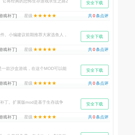
。它将经典的恐怖生存游戏求生之路2
安全下载
觉体验。独特的马赛克
[游戏补丁]
星级
共
0
条点评
件。小编建议前期推荐大家选鱼人，
安全下载
成海贼，如果你喜欢海军的话
[游戏补丁]
星级
共
0
条点评
一款沙盒游戏，在这个MOD可以能
安全下载
特点】按住F键后会出
[游戏补丁]
星级
共
0
条点评
补丁。扩展版mod是基于生存战争
安全下载
美的继承生存战争原
[游戏补丁]
星级
共
0
条点评