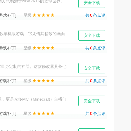
您畅游于NBA2K16的篮球世界。
安全下载
验无与伦比的个
[游戏补丁]
星级
共
0
条点评
款单机版游戏，它凭借其精致的画面
安全下载
6单机版7项修改
[游戏补丁]
星级
共
0
条点评
量身定制的神器。这款修改器具备七
安全下载
一键激活，您即可在游戏中
[游戏补丁]
星级
共
0
条点评
是众多MC（Minecraft）主播们
安全下载
颖而出
[游戏补丁]
星级
共
0
条点评