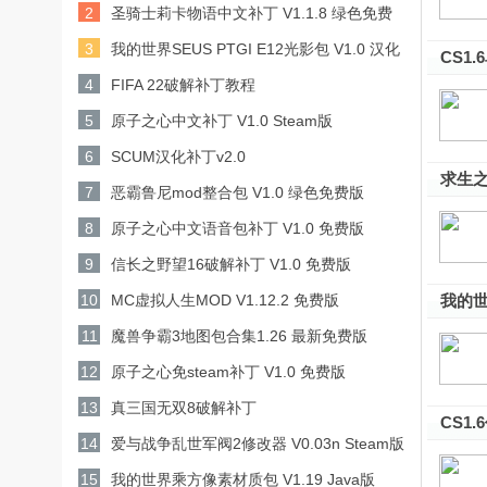
2
圣骑士莉卡物语中文补丁 V1.1.8 绿色免费
版
3
我的世界SEUS PTGI E12光影包 V1.0 汉化
CS1
版
4
FIFA 22破解补丁教程
5
原子之心中文补丁 V1.0 Steam版
6
SCUM汉化补丁v2.0
求生之
7
恶霸鲁尼mod整合包 V1.0 绿色免费版
8
原子之心中文语音包补丁 V1.0 免费版
9
信长之野望16破解补丁 V1.0 免费版
10
MC虚拟人生MOD V1.12.2 免费版
我的世界
11
魔兽争霸3地图包合集1.26 最新免费版
12
原子之心免steam补丁 V1.0 免费版
13
真三国无双8破解补丁
CS1
14
爱与战争乱世军阀2修改器 V0.03n Steam版
15
我的世界乘方像素材质包 V1.19 Java版