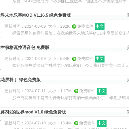
尽管CSGO已经成为CS系列的主流版本，但还是不少玩家活跃于CS1
CSGO武器皮肤包送给广大玩家，将CS1.6里的武器建模以及声音都替
界末地乐事MOD V1.16.5 绿色免费版
更新时间：2024-08-09
大小：292K
免费软件
中文
探索无尽的创意与冒险，在我的世界末地乐事MOD中享受前所未有
世界玩家打造的美食扩展MOD，将末地的神秘与美食巧妙结合，为你
生窃格瓦拉语音包 免费版
更新时间：2024-08-09
大小：584K
免费软件
中文
欢迎各位热爱游戏与独特文化的玩家们，今天我们要推荐一款让无
生窃格瓦拉语音包。这款应用将&ldquo;打工是不可能的&rdquo;这
花屏补丁 绿色免费版
更新时间：2024-07-11
大小：1.17M
免费软件
中文
沙巴克花屏补丁是专为传奇玩家打造的一款画面补丁，修复那些困
款补丁不仅使用流程简单，而且完全免费，只需几步操作即可让你轻
路2我的世界mod V1.0 绿色免费版
更新时间：2024-07-10
大小：13.4M
免费软件
中文