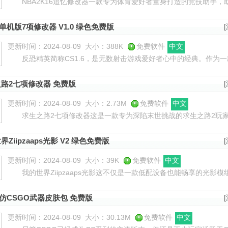
NBA2K16追忆修改器一款专为体育爱好者量身打造的竞技助手，助力
这款极具创新的修改器，旨在简化游戏流程，让您在MC生涯模式中体
.6单机版7项修改器 V1.0 绿色免费版
更新时间：2024-08-09
大小：388K
免费软件
中文
反恐精英简称CS1.6，是无数射击游戏爱好者心中的经典。作为一
和紧张刺激的对战体验，赢得了全球众多玩家的喜爱。现在，借助CS1.
路2七项修改器 免费版
更新时间：2024-08-09
大小：2.73M
免费软件
中文
求生之路2七项修改器这是一款专为深陷末世挑战的求生之路2玩家
重神奇功能，使玩家在紧张刺激的生存之战中能够更从容应对。只需
Ziipzaaps光影 V2 绿色免费版
更新时间：2024-08-09
大小：39K
免费软件
中文
我的世界Ziipzaaps光影这不仅是一款低配设备也能畅享的光影模组，更
的心头好。它以其亲民的配置要求和惊人的视觉效果在游戏社区中脱
.6仿CSGO武器皮肤包 免费版
更新时间：2024-08-09
大小：30.13M
免费软件
中文