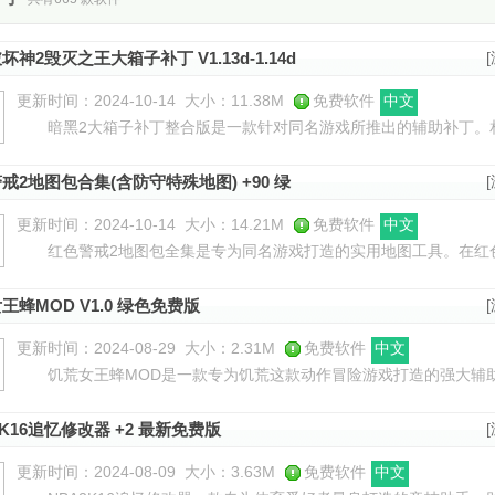
坏神2毁灭之王大箱子补丁 V1.13d-1.14d
费版
更新时间：2024-10-14
大小：11.38M
免费软件
中文
暗黑2大箱子补丁整合版是一款针对同名游戏所推出的辅助补丁。
到道具、装备放不下的情况，这时候，你可以使用大箱子补丁来助你
戒2地图包合集(含防守特殊地图) +90 绿
版
更新时间：2024-10-14
大小：14.21M
免费软件
中文
红色警戒2地图包全集是专为同名游戏打造的实用地图工具。在红色
样，包含三种主要类型：岛屿、山脉和平原。岛屿地形为游戏增添了
王蜂MOD V1.0 绿色免费版
更新时间：2024-08-29
大小：2.31M
免费软件
中文
饥荒女王蜂MOD是一款专为饥荒这款动作冒险游戏打造的强大辅助
的游戏，以其独特的游戏风格和充满挑战的玩法吸引着众多玩家。在
2K16追忆修改器 +2 最新免费版
更新时间：2024-08-09
大小：3.63M
免费软件
中文