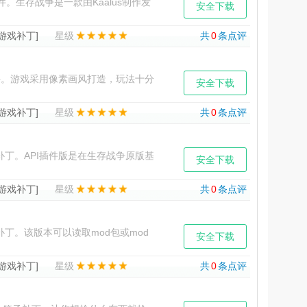
生存战争是一款由Kaalus制作发
安全下载
在各种方面都更为写
[游戏补丁]
星级
共
0
条点评
。游戏采用像素画风打造，玩法十分
安全下载
过收集各种资源来保护自己，
[游戏补丁]
星级
共
0
条点评
丁。API插件版是在生存战争原版基
安全下载
变，在不加mod的
[游戏补丁]
星级
共
0
条点评
丁。该版本可以读取mod包或mod
安全下载
升画质，让玩法更加
[游戏补丁]
星级
共
0
条点评