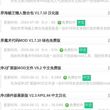
求生之路2我的世界mod是高人气游戏求生之路2的一款创新MOD
与人气沙盒游戏我的世界的元素巧妙融合，为玩家带来前所未有的视
界海贼王懒人整合包 V1.7.10 汉化版
更新时间：2024-07-05
大小：6K
免费软件
中文
我的世界海贼王整合包最新版是一款针对同名游戏打造的整合包软
海军，剑客。到抢到一把海军刀和自然系果实的时候重选，把海军改
界魔术代码MOD V1.7.10 绿色免费版
更新时间：2024-06-19
大小：57K
免费软件
中文
我的世界魔术代码MOD是一款同名下的游戏mod工具。我的世界是
让玩家体验一次魔法的魅力，不用任何道具即可召唤大法师阵。【游戏
争2扩展版MOD文件 V5.2 中文免费版
更新时间：2024-06-11
大小：8.28M
免费软件
中文
生存战争2扩展版MOD文件是一款针对同名游戏所推出的辅助mod
API插件版的大型生存mod，历经多个版本，由扩展制作组制作。完
争2插件版最新版 V2.3 API1.44 中文汉化
更新时间：2024-06-11
大小：16.04M
免费软件
中文