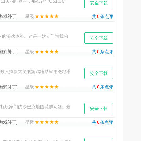
.6的世界中，那么这个CS1.6仿
安全下载
换成了C
[游戏补丁]
星级
共
0
条点评
的游戏体验。这是一款专门为我的
安全下载
的探索之旅增添无限乐趣。
[游戏补丁]
星级
共
0
条点评
数人捧腹大笑的游戏辅助应用绝地求
安全下载
句经典台词与风
[游戏补丁]
星级
共
0
条点评
扰玩家们的沙巴克地图花屏问题。这
安全下载
松畅游传奇世界。传奇世界的
[游戏补丁]
星级
共
0
条点评