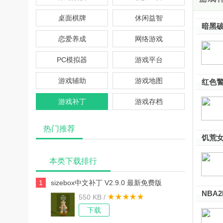
桌面棋牌
休闲益智
暗黑破
最新免
恋爱养成
网络游戏
PC模拟器
游戏平台
游戏辅助
游戏地图
红色警
色免费
游戏补丁
游戏存档
热门推荐
饥荒女
本类下载排行
1
sizebox中文补丁 V2.9.0 最新免费版
NBA
550 KB /
下载