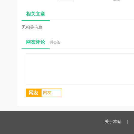
科网免费下载器)
文
Pro(YouTube视
文
色
文
V1.0 绿色免费版
频下载)v6.3.4破
相关文章
解版(附注册码)
无相关信息
网友评论
共
0
条
关于本站
|