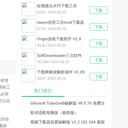
绿色版
短视频去水印下载工具
下载
V1.0 绿色版
620K / 2024-08-20
steam创意工坊mod下载器
下载
V2022.4 官方最新版
677K / 2024-08-20
Origin游戏下载助手 V1.8
下载
绿色版
451K / 2024-08-20
SoftDownloader三点软件
下载
下载工具 V1.0 官方版
78.79M / 2024-08-20
千图网素材解析插件 V1.09
下载
最新版
562K / 2024-08-20
素材资
师的工
热门排行
几步简
可以在
Gihosoft TubeGet8破解版 V8.9.76 免费注
册码版
歌词适配电脑版（最新版）
成后会
视频下载器吾爱破解版 V1.2.101.544 最新
素材