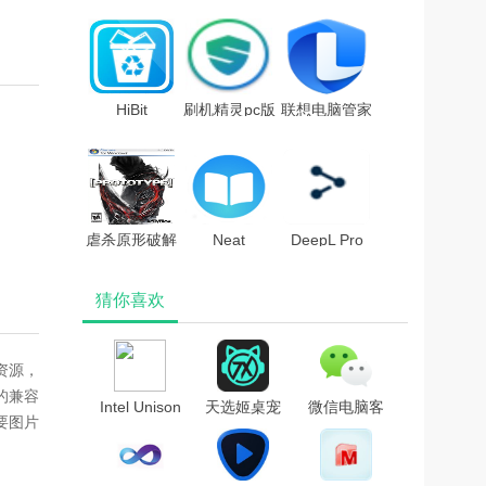
Best)v3.3.1绿
解版(附序列号
v1.0电脑版
色版
及使用说明)
HiBit
刷机精灵pc版
联想电脑管家
Uninstaller(全
v5.0.0.500官
V5.0.60.11162
能卸载优化工
方版
最新版
具)v2.3.25绿
色中文版
虐杀原形破解
Neat
DeepL Pro
版
Readerv6.0.4
2v2.0破解版
猜你喜欢
破解版
资源，
的兼容
Intel Unison
天选姬桌宠
微信电脑客
要图片
PC Win10
v1.5.1正式
户端2022
V2.2.2132.0
版
V3.7.6.38
电脑解锁版
PC正式版