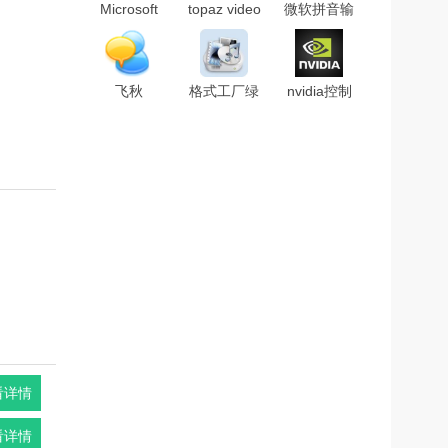
Microsoft
topaz video
微软拼音输
Visual C++
enhance ai
入法2010官
2019中文版
汉化补丁
方正式版
(32/64位)
v2.0
飞秋
格式工厂绿
nvidia控制
v3.0.0.2正
色精简版
面板最新版
式版
v5.0
v9.15.0428
看详情
看详情