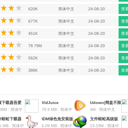
620K
简体中文
24-08-20
查
677K
简体中文
24-08-20
查
451K
简体中文
24-08-20
查
78.79M
简体中文
24-08-20
查
562K
简体中文
24-08-20
查
388K
简体中文
24-08-20
查
频下载器吾爱
VidJuice
Udown(网盘不限
解版
.08M
/
简体中
UniTubev3.7.5
76.9 MB
/
简体中
速下载工具)
4M
/
简体中文
2.101.544 最
破解版
文
V1.1.2 绿色版
件蜈蚣下载器
IDM绿色免安装版
文件蜈蚣高级版
免费版
版 V2.02 绿
.5 MB
/
简体中
V6.41.3 吾爱破解
6.09 MB
/
简体中
V2.81 绿色中文
23.33M
/
简体中