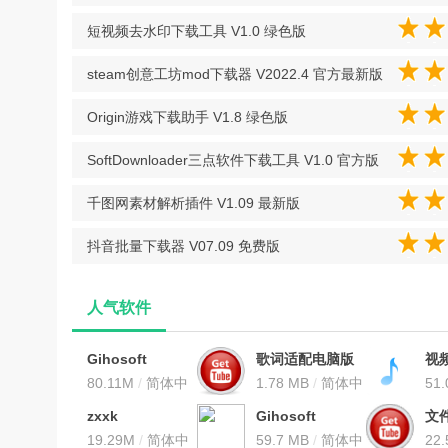
V1.0 绿色版
短视频去水印下载工具 V1.0 绿色版
steam创意工坊mod下载器 V2022.4 官方最新版
Origin游戏下载助手 V1.8 绿色版
SoftDownloader三点软件下载工具 V1.0 官方版
千图网素材解析插件 V1.09 最新版
抖音批量下载器 V07.09 免费版
人气软件
Gihosoft
歌词适配电脑版
视
TubeGet8破解版
80.11M
/
简体中
（最新版）
1.78 MB
/
简体中
破
51
V8.9.76 免费注册
文
文
V1.
文
zxxk
Gihosoft
文
码版
新
downloader(学
19.29M
/
简体中
TubeGet
59.7 MB
/
简体中
破解
22