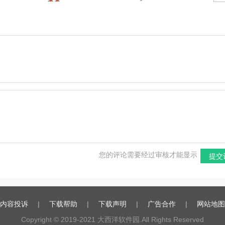
免安装版
版
文
版
文
您的评论需要经过审核才能显示
提交
内容投诉
|
下载帮助
|
下载声明
|
广告合作
|
网站地图
Copyright © 2019-2021
大西洋软件园
.All Rights Reserved