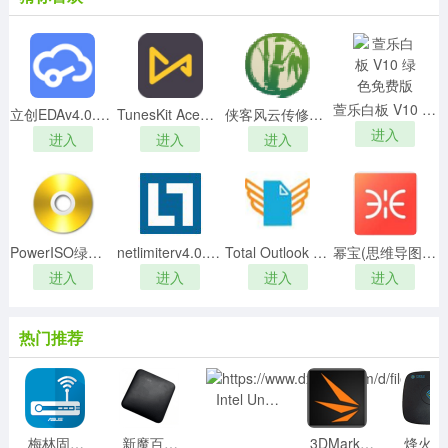
首先双击cer后缀的证书文件，选择安装证书，选择安
萱乐白板 V10 绿色免费版
立创EDAv4.0.5官方免费版
TunesKit AceMovi 2021v4.0.0.58破解版
侠客风云传修改器小幸姐激活码版 V3.3.0 最新免费版
装到本地计算机
进入
进入
进入
进入
PowerISO绿色破解版(附激活码系列号)V7.5
netlimiterv4.0.48.0破解版
Total Outlook Converter Prov5.1.1.407中文绿色破解版
幂宝(思维导图)v3.4官方版
进入
进入
进入
进入
热门推荐
Intel Unison PC Win10 V2.2.2132.0 电脑解锁版
梅林固件科学插件 V384.17 最新免费版
新魔百盒m301h免费刷机包 V202109 全网通用版
3DMark进阶版破解版 V2.23.7455 密钥激活版
烽火机