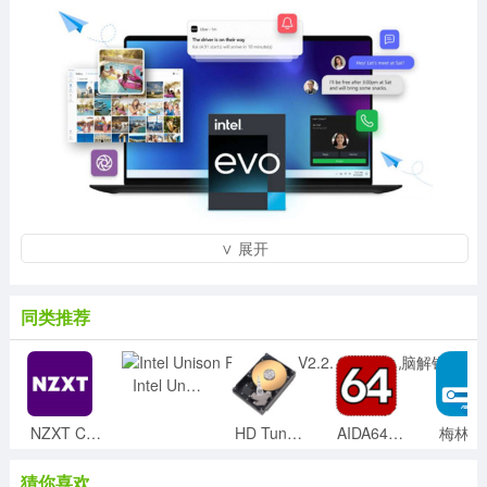
∨ 展开
【解锁安装教程】
最后我们再来说说如何安装zjpChina大佬的修改版，
同类推荐
如果大家的电脑是最新的Win11，那么可以下载微软商店
版
如果是Win10，那么接着往下看
Intel Unison PC Win10 V2.2.2132.0 电脑解锁版
首先下载上面链接里面的解锁版压缩包，解压后就是
两个文件
NZXT CAM(电脑监控软件)v4.0.11中文版
HD Tune Prov5.75 中文版
AIDA64中文破解版(附序列号及使用说明)
梅林固
猜你喜欢