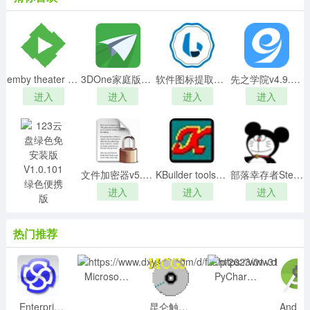
功能特点
1、程序框架自动生成
emby theater for windows V16.035 免费版
3DOne家庭版2022 V1.47 官方版
软件图标提取工具V1.2绿色免费v
先之学院v4.9.6电脑版
2、灵活方便的类管理
进入
进入
进入
进入
3、强大的代码编写功能
4、界面设计集成交互操作
5、可开发多种程序
包含组件
文件加密器v5.34绿色免费版
KBuilder tools(小灰熊字幕制作)v3.5中文破解版(含注册码)
部落幸存者Steam版修改器 V1.0.89.57 最新绿色版
Visual Basic/C++ Runtime (x86/x64)
进入
进入
进入
Microsoft C Runtime Library (2002: 7.0.9975.0)
123云盘绿色免安装版 V1.0.101 绿色便携版
Microsoft C Runtime Library (2003: 7.10.6119.0)
进入
热门推荐
Visual C++ Redistributables (x86/x64)
VC++ 2005 Redistributable – 8.0.61187
Visual C++ 2008 Redistributable – 9.0.30729
Microsoft SQL Server2022破解版 V2022.0 免费版
PyCharm Pro2023破解版 V2023.1 最新免费版
VC++ 2010 Redistributable – 10.0.40219
VC++ 2012 Redistributable – 11.0.61135
Enterprise Architect 15中文破解版(附安装教程+破解补丁)
昆仑触摸屏编程软件 V7.2 官方最新版