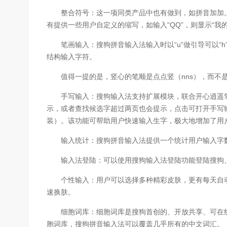
整合符号：这一项同类产品中也有做到，如拼音加加。但搜狗
有提供一些用户自定义的缩写，如输入“QQ”，则显示“我的Q
笔画输入：搜狗拼音输入法输入时以“u”做引导可以“h”（横
结构输入字符。
值得一提的是，竖心的笔顺是点点竖（nns），而不
手写输入：搜狗输入法支持扩展模块，联合开心逍遥笔增
示，或者查找候选字超过两页也会提示，点击可打开手写
装）。该功能可帮助用户快速输入生字，极大地增加了用
输入统计：搜狗拼音输入法提供一个统计用户输入字数
输入法登陆：可以使用搜狗输入法登陆功能登陆搜狗、搜狐、
个性输入：用户可以选择多种精彩皮肤，更有每天自动更
速换肤。
细胞词库：细胞词库是搜狗首创的、开放共享、可在线
胞词库，搜狗拼音输入法可以覆盖几乎所有的中文词汇。