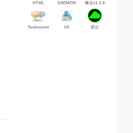
HTML
DAEMON
哆点v1.3.4
Compiler(html
Tools Lite
电脑免费版
打包exe工
11中文破解
具)v2019.1
版
汉化破解版
Technocom
VX
雷云
Android
Search(文
2.0(razer
Bulk SMS
件搜索工
synapse
Senderv10.21.3.25
具)v12.8.14
2.0)v2.21.21.1
破解版
官方版
官方版