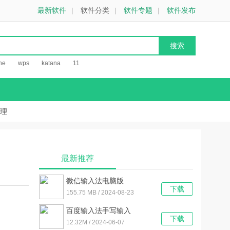
最新软件
|
软件分类
|
软件专题
|
软件发布
he
wps
katana
11
理
最新推荐
微信输入法电脑版
下载
1.2.3.655
155.75 MB / 2024-08-23
百度输入法手写输入
下载
V1.1.1.95 最新免费版
12.32M / 2024-06-07