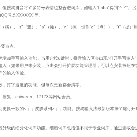
拼音将许多符号表情也整合进词库，如输入“haha”得到“^_^”。另
Q号是XXXXXX”等。
）、“s”（竖）、“p”（撇）、“n”（捺，也作“d”（点））、“t”（提）
是竖点点。
加手写输入功能，当用户按u键时，拼音输入区会出现“打开手写输入”
输入（如果用户未安装，点击会打开扩展功能管理器，可以点安装按钮在
户的输入体验。
，打字速度的功能。但每次更新都会清零。
chinaren、17173等网站会员。
换一款的<；；皮肤系列>；；功能。搜狗输入法最新版本按“i”键可开
升级的细分化词库功能。细胞词库包括但不限于专业词库，通过选取合