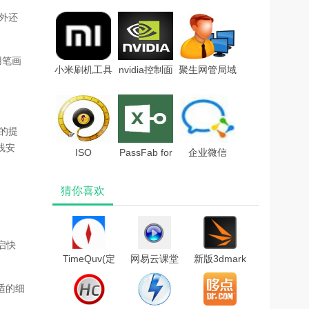
辑器 V3.8.6
Tools Lite 11
码2021
外还
官方XP版
破解补丁
用笔画
小米刷机工具
nvidia控制面
聚生网管局域
(MiFlashPro)v4.5
板最新版
网管理软件
官方版
v9.15.0428
2019
的提
线安
ISO
PassFab for
企业微信
Workshopv10.1
Excel(Excel密
v2.7.8官方版
猜你喜欢
中文绿色版
码破
解)v8.4.0.6中
文破解版(附破
启快
解补丁和教程)
TimeQuv(定
网易云课堂
新版3dmark
时开关
课程下载器
最新破解版
器)v5.6.5.9
v2.4绿色版
V2.22.7359
适的细
绿色免费版
Win10版