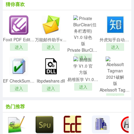
猜你喜欢
2、选择软件的安装目录，然后点击立即安装。
Foxit PDF Editorv2.2中文破解版
万能邮件助手v1.5.3.10绿色版
外虎知乎自动问答系统v8.9免费版
进入
进入
进入
Private BlurClear(任务栏透明) V1.0 绿色版
进入
易维医学 V1.0 官方版
EF CheckSum Manager(文件检验工具)v19.12中文绿色版
libpdwshare.dll
进入
进入
进入
Abelssoft Tagman 2021破解版
进入
3、正在安装软件，请稍等。
热门推荐