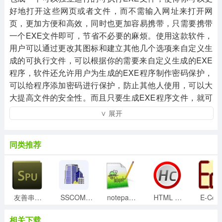
好地打开这些网页或者文件，而不需输入网址来打开网
页，更加方便和高效，同时也更加容易携带，只需要携带
一个EXE文件即可，节省不必要的麻烦。使用这款软件，
用户可以通过更改其图标和建立其他几个选项来自定义生
成的可执行文件，可以根据你的需要来自定义生成的EXE
程序，软件还允许用户为生成的EXE程序制作密码保护，
可以给程序添加密码进行保护，防止其他人使用，可以大
大提高文件的安全性。而且只要生成EXE程序文件，就可
以即可使用，独立进程操作，非常方便。可以用于制作帮
∨ 展开
助文件，交互式电子书，CD界面，教育游戏，销售/宣传
材料，测试和测验，演示文稿，教程等，使用范围广泛。
同类推荐
本站提供HTML Compiler 2019.1破解版，是目前新破解
版，安装完成即可免费使用，已集成破解补丁，有需要的
朋友可以下载使用。
友善串口调试破解版(附注册码)
SSCOM串口调试助手v5.13.1绿色免费版
notepad++ 8中文破解版
HTML Compiler(html打包exe工具)v2019.1汉化破解版
相关下载