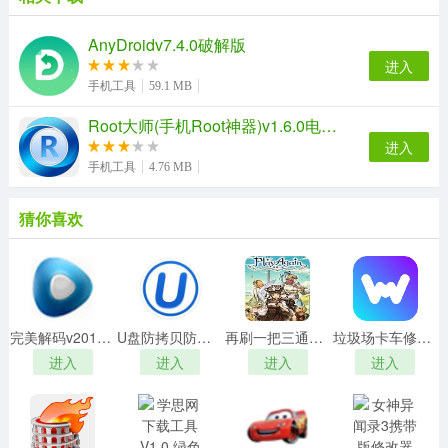
AnyDroidv7.4.0破解版
功能介绍
进入
手机工具
59.1 MB
1、首页显示，插上手机可以自动识别机型，救砖必备
2、recovery刷机模式
Root大师(手机Root神器)v1.6.0电脑版
3、MTK线刷工具
进入
4、高通Miflash刷机工具
手机工具
4.76 MB
5、设备管理器的快捷方式，方便进入设备管理器查看驱动
状态
猜你喜欢
6、小米刷机工具支持自动下载所有小米手机的刷机包，稳
定版、开发版、卡刷包、线刷包一应俱全
使用说明
1.通过检查支持下载Fastboot ROM。然后立即提取以获得
完美解码v20191016最新去广告纯净版
U盘防拷贝防复制系统绿色破解版 v5.78(永久免费使用)
再刷一把三通存档 V1.0 免费版
垃圾场卡车修改器 V1.0 ColonelRVH版
支持的格式
进入
进入
进入
进入
2.在Windows PC（Windows 7或更高版本）上下载Mi
Flash
3.然后，解压缩包并单击exe file进行安装