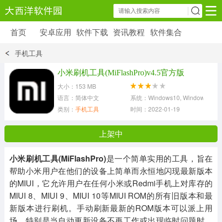
首页
安卓应用
软件下载
资讯教程
软件集合
安卓应用
软件下载
资讯教程
手机工具
安卓软件
安卓游戏
小米刷机工具(MiFlashPro)v4.5官方版
6179 款应用
39 款应用
大小：153 MB
语言：简体中文
系统：Windows10, Windows8, Wind
类别：
手机工具
时间：2022-01-19
上架中
小米刷机工具(MiFlashPro)
是一个简单实用的工具，旨在
帮助小米用户在他们的设备上简单而永恒地闪现最新版本
的MIUI，它允许用户在任何小米或Redmi手机上对库存的
MIUI 8、MIUI 9、MIUI 10等MIUI ROM的所有旧版本和最
新版本进行刷机。手动刷新最新的ROM版本可以派上用
场，特别是当自动更新设备不再工作或出现临时问题时，