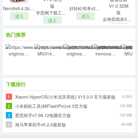
4.转到应用程序的界面并继续“浏览”
Nero9v9.4.26.2中文破解版
好轻松驾考v2020.1官方版
5.附加下载的ROM文件
学思网下载工具 V1.0 绿色版
进入
进入
6.关闭智能设备，只需按住音量和电源键，即可将设备切
女神异闻录3携带版修改器 V1.0 3DM版
进入
换到快速启动模式
进入
7.然后将设备连接到处于快速启动模式的计算机
热门推荐
8.返回工具界面并注意设备是否已连接
9.然后从三个选项中选择flash选项
originos3.0刷机包 官方最新版
MIUI14刷机包 V14.0.12.11.19 官方最新版
originos刷机包全机型 V3.0 官方最新版
iremovalpro专业版 V5.9.2 官方最新版
10.点击Flash并等待
下载排行
1
Xiaomi HyperOS(小米澎湃系统) V15.0.0 官方最新版
5.26G
2
小米刷机工具(MiFlashPro)v4.5官方版
153 MB
3
爱思助手v7.98.12电脑官方版
122 MB
4
海马苹果助手v5.2.6最新版
46 MB