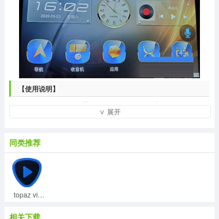
【使用说明】
2G+32和4G+64通用都能刷的哈，刷完的效果如下图
∨ 展开
所示，时间、导航、收音机、行车SOS功能很齐全，刷完
后如果想DIY桌面建议论坛里找个车载桌面助手，刷完后
是默认不可移动APP图标的
同类推荐
topaz video enhance ai汉化补丁v2.0
相关下载