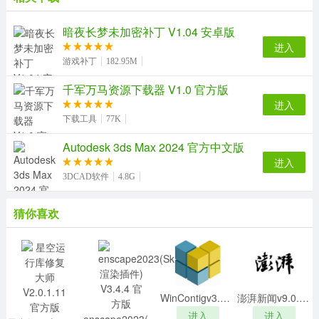
暗夜长梦未加密补丁 V1.04 安卓版
进入
【刷包教程】
游戏补丁
182.95M
首先用U盘将文末的安装包下载下来，U盘连接车载后
千军万马资源下载器 V1.0 官方版
会自动升级，恢复出厂设置，等待10秒的时间会自动开机
进入
下载工具
77K
Autodesk 3ds Max 2024 官方中文版
进入
3DCAD软件
4.8G
猜你喜欢
WinContigv3.0.0.1绿色中文版
澎湃新闻v9.0.2电脑版
进入
进入