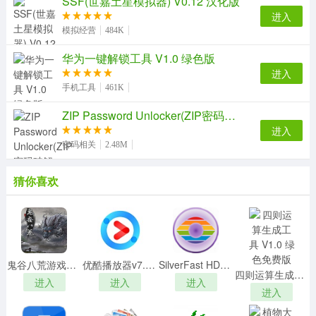
SSF(世嘉土星模拟器) V0.12 汉化版
接成功”及“初始化完成”。
进入
5、到这边就完成了，可以根据需要添加场景。
模拟经营
484K
华为一键解锁工具 V1.0 绿色版
进入
手机工具
461K
ZIP Password Unlocker(ZIP密码破解工具) V4.0 绿色破解版
进入
密码相关
2.48M
猜你喜欢
鬼谷八荒游戏内容编辑MOD
优酷播放器v7.8.7.11181官方电脑版
SilverFast HDR Studio 8v8.8.0r17中文破解版(附注册机)
四则运算生成工具 V1.0 绿色免费版
【固件升级方法】
进入
进入
进入
进入
1、解压缩，得到 firmware_660r.bin 文件