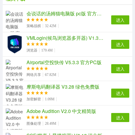
会说话的汤姆猫电脑版 pc版 官方增强版
进入
策略战棋
32.42M
VMLogin(候鸟浏览器多开器) V1.3.0.7 中文免费版
进入
浏览器
179.4M
Airportal空投快传 V5.3.3 官方PC版
【使用说明】
进入
网络共享
67.82M
1、将小方连接电源插好，准备一止卡针。用卡针长安
setup按钮，知道听见摄像头提出“等待连接”。
摩斯电码翻译器 V3.28 绿色免费版
2、用手机下载米家的app,打开蓝色并打开app搜索附
进入
近设备，根据图片点击“开始连接”，
加密解密
1.09M
3、小方智能摄像机固件这时会出现一个二维码，将二
Adobe Audition V2.0 中文精简版
维码对准小方摄像头，让小方扫描，并提示“扫描成功，正
进入
在连接网络”
图像处理
28.49M
4、连接网络需要一两分钟的时间，会提示“路由器连