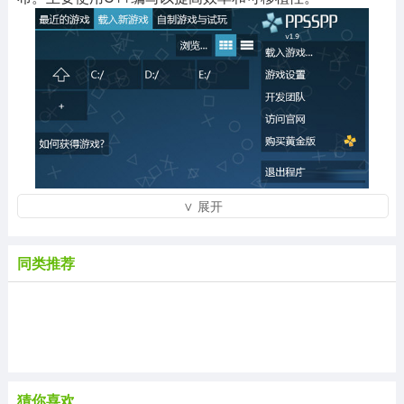
∨ 展开
【特点介绍】
1、支持载入多种不同格式的游戏，包括iso、cso、
同类推荐
pbp、elf、prx、zip。
2、支持自定义按键。
3、支持调整画面分辨率、缩放、渲染模式、跳帧。
4、可以显示FPS值。
5、支持金手指。
【支持游戏】
猜你喜欢