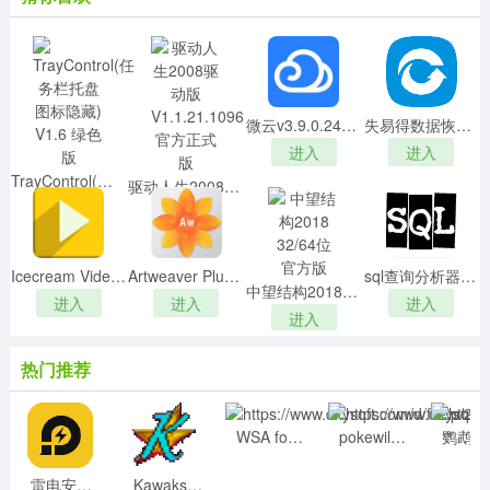
游戏PC版运行以下游戏基本没问题 移动版全部存在
破音现象 小部分贴图字体有问题 小部分游戏过程中会出现
卡死 需要等
待模拟器更新 或者存档跳过即可
微云v3.9.0.2404官方版
失易得数据恢复 V7.0.1.0 官方版
《数码宝贝世界：复原》、《战神：斯巴达幽灵》、
进入
进入
《初音未来 歌姬计划》、《初音未来 歌姬计划2nd》、
TrayControl(任务栏托盘图标隐藏) V1.6 绿色版
《初音未来 歌姬计划EX》、《恋爱与选举与巧克力》、
驱动人生2008驱动版 V1.1.21.1096 官方正式版
进入
《火影忍者疾风传 羁绊驱动》、《火影忍者 无幻城之
进入
卷》、《火影忍者 究极觉醒3》、《火影忍者 究极冲
击》、《真三国无双联合突袭2》、《梦幻之星2无限》等
Icecream Video Editorv2.33绿色版
Artweaver Plusv7.0.4中文绿色版
sql查询分析器v2.9.4绿色版
中望结构2018 32/64位 官方版
等。
进入
进入
进入
进入
热门推荐
WSA for Windows 10(win10安卓子系统) V1.0 最新版
pokewilds(开源宝可梦同人游戏) V0.8.8 免费版
鹦鹉街
雷电安卓模拟器5.0 V5.0.30 官方最新版
Kawaks电脑街机模拟器 V1.65 最新中文版