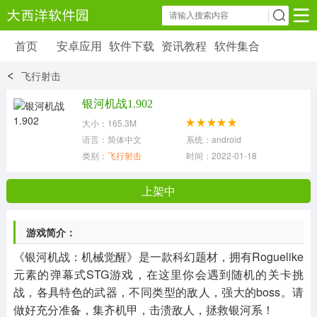
首页
安卓应用
软件下载
资讯教程
软件集合
安卓应用
软件下载
资讯教程
飞行射击
安卓软件
安卓游戏
银河机战1.902
6179 款应用
39 款应用
大小：165.3M
语言：简体中文
系统：android
类别：
飞行射击
时间：2022-01-18 11:11:36
上架中
游戏简介：
《银河机战：机械觉醒》是一款科幻题材，拥有Roguelike
元素的弹幕式STG游戏，在这里你会遇到随机的关卡挑
战，各具特色的武器，不同类型的敌人，强大的boss。请
做好充分准备，集齐机甲，击溃敌人，拯救银河系！