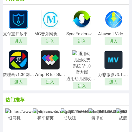
支付宝开放平台开发助手v1.0.7电脑版
MC音乐网免费解析下载工具v1.0绿色版
SyncFoldersv3.4.527绿色破解版
Allavsoft Video Downloaderv3.17.9.7218中文绿色版
进入
进入
进入
进入
数理画v1.30网络版
Wrap-R for SketchUpv2021.0破解版
万彩微影v3.1.4官方版
通用幼儿园收费系统 V1.0 官方版
进入
进入
进入
进入
热门推荐
银河机战1.902
和平精英
防线狙击 0.25
装甲前线1.8.1
战