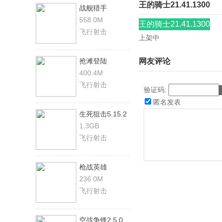
王的骑士21.41.1300
战舰猎手
1.19.10
558.0M
王的骑士21.41.1300
飞行射击
上架中
抢滩登陆
网友评论
3D1.2.1.000
400.4M
飞行射击
验证码:
匿名发表
生死狙击5.15.2
1.3GB
飞行射击
枪战英雄
0.6.4.068
236.0M
飞行射击
空战争锋2.5.0