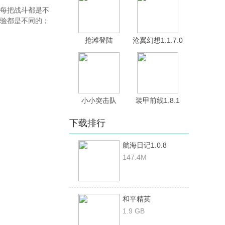
每把战斗都是不
验都是不同的；
抢滩登陆
沧翼幻想1.1.7.0
3D1.2.1.000
小小突击队
装甲前线1.8.1
2v1.2.6
下载排行
航海日记1.0.8
147.4M
和平精英
1.9 GB