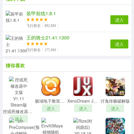
装甲前线1.8.1
进入
飞行射击
892.8M
王的骑士21.41.1300
进入
飞行射击
175.0M
猜你喜欢
极域电子教室2018破解版
XenoDream Juxv3.0破解版
讨鬼传极破解版
进入
进入
进入
挖或死修改器中文版 V1.11 Steam版
进入