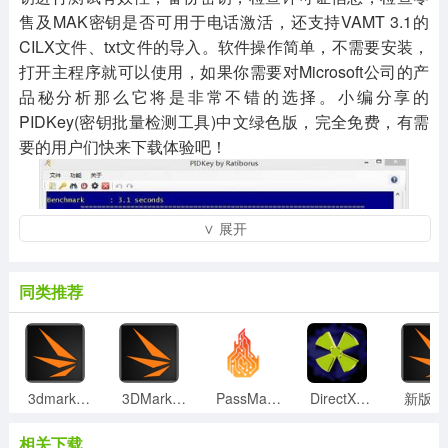
售及MAK密钥是否可用于电话激活，还支持VAMT 3.1的
CILX文件、txt文件的导入。软件操作简单，不需要安装，
打开主程序就可以使用，如果你需要对Microsoft公司的产
品秘分析那么它将是非常不错的选择。小编分享的
PIDKey(密钥批量检测工具)中文绿色版，完全免费，有需
要的用户们快来下载体验吧！
∨ 展开
同类推荐
软件功能
3dmark显卡测试软件破解版 V2.25.8043 免费版
3DMark进阶版破解版 V2.25.8056 密钥激活版
PassMark BurnInTest Prov9.1.1002绿色破解版
DirectX修复工具官方正式版v4.0
新
1、软件操作简单，可以快速查看PKey Config数据
相关下载