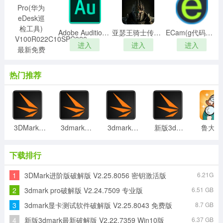
3、校验密钥时会尝试所有的密钥校验文件，从列表中的第
一个开始，知道找到正确的密钥信息。
Adobe Audition CC 2018中文破解版
亚瑟王骑士传说汉化补丁v1.1绿色版
ECam(g代码生成工具)v3.3.0.159中文破解版(含注册机)
4、软件中存在一些常见的密钥校验文件，你也可以自定义
进入
进入
进入
自己的密钥校验文件。如果你把你的密钥校验文件放到本
程序文件夹中，该文件将被保存在一个相对路径中，不够
eDesk Pro(华为eDesk巡检工具) V100R022C10SPC320 最新免费版
改程序放到哪儿都可以调用它。
热门推荐
进入
5、如果选择了自定义密钥校验文件，删除按钮将被激活。
6、可从文件中检查密钥信息，可以从任何文本格式的文件
中正确读取密钥并添加，即使文件中包含无关信息。
7、在激活备份文件夹中，Activation_Restore.cmd文件被
3DMark进阶版破解版 V2.25.8056 密钥激活版
3dmark pro破解版 V2.24.7509 专业版
3dmark显卡测试软件破解版 V2.25.8043 免费版
新版3dmark最新破解版 V2.22.7359 Win10版
鲁大师单
创建。使用它你可以随时恢复激活，甚至无需使用
PIDKEY程序。
下载排行
更新日志
1
3DMark进阶版破解版 V2.25.8056 密钥激活版
6.21G
1、修复Bug
2
3dmark pro破解版 V2.24.7509 专业版
6.51 GB
2、对部分功能进行全面优化
3
3dmark显卡测试软件破解版 V2.25.8043 免费版
8.7 GB
4
新版3dmark最新破解版 V2.22.7359 Win10版
6.37 GB