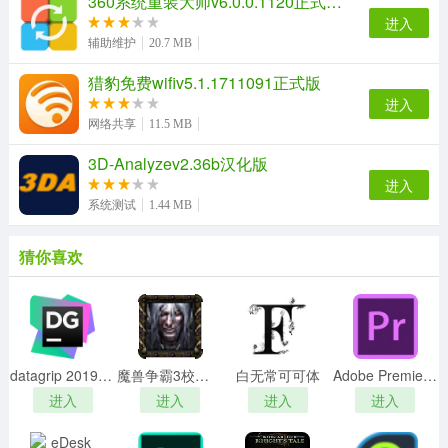
360系统重装大师v6.0.0.1120正式官方版
进入
辅助维护
20.7 MB
猎豹免费wifiv5.1.1711091正式版
进入
支持产品
网络共享
11.5 MB
Windows Vista / Server 2008
3D-Analyzev2.36b汉化版
Windows 7 / Server 2008 R2
进入
Windows 7 PosReady
系统测试
1.44 MB
Windows 8 / Server 2012
Windows 8.1 / Server 2012 R2
猜你喜欢
Windows 10
Office 2010 / 2013 / 2016
使用教程
1、双击PIDKey.exe即可启动。
datagrip 2019注册码(附激活教程)
魔兽争霸3校园修神录 V7.7 绿色免费版
白无常可可体
Adobe Premiere Pro CS6绿色中文版
2、支持一次性从剪贴板添加单个或多个key，复制key后
进入
进入
进入
进入
在key文本框处单击鼠标即自动读取剪贴板中的key，再点
击GO!就开始校验、添加。