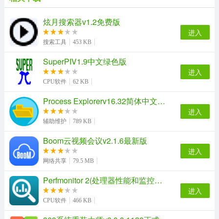
2、查看以后可以显示产品名称、Edition ID、ePID、产品
ID、SKU ID
炫月搜索器v1.2免费版
3、也可以查看授权类型、授权通道、Part Number、可用
进入
次数
搜索工具
453 KB
4、如果你不了解当前的秘钥授权情况就可以下载这款软件
SuperPIV1.9中文绿色版
5、支持Other Keys、Retail License
进入
6、支持Win 10 RTM Professional Retail、KMS License
CPU软件
62 KB
软件特点
Process Explorerv16.32简体中文汉化版
1、核对密钥的信息（PID和激活计数）,可批量进行
进入
2、对收集来的密钥进行测试有效性，建立密钥库
辅助维护
789 KB
3、备份你的密钥列表。
Boom云视频会议v2.1.6最新版
4、检查许可证信息。
进入
5、检查零售及MAK密钥是否可以用于电话激活
网络共享
79.5 MB
Perfmonitor 2(处理器性能和监控工具)v2.2汉化绿色版
进入
CPU软件
466 KB