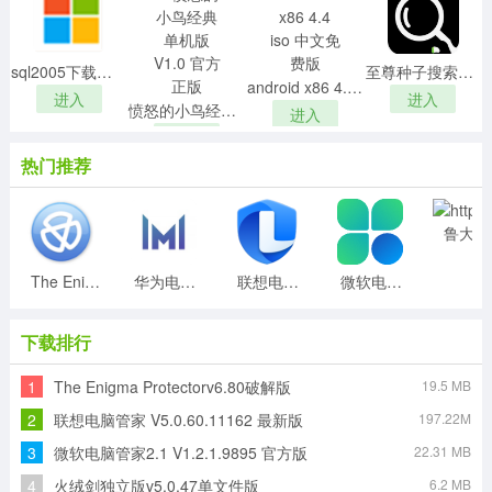
3、采用最先进的开机启动项检测让流氓启动项快速消失。
4、对于指定软件行为进程规划整理得知最完善的行为信
sql2005下载完整版 中文免费版
至尊种子搜索神器v6.98绿色免费版
息。
android x86 4.4 iso 中文免费版
进入
进入
5、可以识别某些软件进程行得知进程逻辑获取运行信息判
愤怒的小鸟经典单机版 V1.0 官方正版
进入
断是否安全。
进入
热门推荐
主要功能
1、强大的“进程管理”功能，可以轻松查杀被Rootkit保护的
恶意程序。
2、与着名的“Process Monitor”工具类似，【火绒剑】提供
The Enigma Protectorv6.80破解版
华为电脑管家v11.1破解版
联想电脑管家 V5.0.60.11162 最新版
微软电脑管家2.1 V1.2.1.9895 官方版
了便捷的监控信息过滤功能。不同的是，其过滤功能可以
自动过滤大量无用的信息，让您使用起来更容易。
下载排行
3、针对恶意程序，还会检测出更多的启动项，让您更轻松
的分析问题。
1
The Enigma Protectorv6.80破解版
19.5 MB
4、包含反汇编、字符串提取等方便的功能，分析问题更方
2
联想电脑管家 V5.0.60.11162 最新版
197.22M
便准确。
3
微软电脑管家2.1 V1.2.1.9895 官方版
22.31 MB
5、快速、全面的代码钩子扫描功能，可以让您快速定位
Rootkit、盗号木马、间谍软件等恶意程序。
4
火绒剑独立版v5.0.47单文件版
6.2 MB