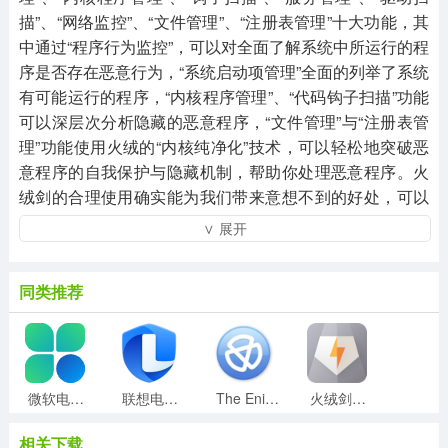
描”、“网络监控”、“文件管理”、“注册表管理”十大功能，其
中通过“程序行为监控”，可以对全面了解系统中所运行的程
序是否存在恶意行为，“系统启动项管理”全面的列举了系统
有可能运行的程序，“内核程序管理”、“代码钩子扫描”功能
可以深层次分析隐藏的恶意程序，“文件管理”与“注册表管
理”功能使用火绒的“内核纯净化”技术，可以轻松地突破恶
意程序的自我保护与隐藏机制，帮助你处理恶意程序。火
绒剑的合理使用确实能为我们带来意想不到的好处，可以
单独分析某个进程，也可以监控所有进程，通过其内存分
∨ 展开
析、内核功能和钩子扫描，可以快速全方位的对进程进行
详细分析，大大提高分析人员的工作效率。今天给大家带
同类推荐
来的是火绒剑独立版，是从火绒安全软件中提取出来的，
可以让大家不必安装火绒安全工具而独自使用，拥有强大
的系统进程管理和监控功能，可以轻松找到系统中的恶意
程序，非常适合专业的系统和网络安全人员使用，可以满
足广大用户的不同需求！
微软电脑管家2.1 V1.2.1.9895 官方版
联想电脑管家 V5.0.60.11162 最新版
The Enigma Protectorv6.80破解版
火绒剑独立版v5.0.47单文件版
相关下载