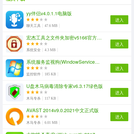
yy伴侣v4.0.1.1电脑版
进入
聊天工具
47.6 MB
宏杰工具之文件夹加密v5166官方汉化版
进入
系统安全
4.3 MB
使用说明
系统服务监视狗(WindowServiceWatchingDog)v1.1.1绿色免费版
1、Winrar制作的自解压程序，编辑了下图标（换成火绒剑
进入
图标）和Manifest（设置管理员身份运行）。默认解压到
监控软件
185 KB
临时文件夹里运行，退出时自动删除解压目录。
U盘木马病毒清除专家v6.3.17绿色版
2、杀软可能会报毒，可执行文件都有火绒签名没动过，其
进入
余文件可以看代码。报毒原因应该是：自解压并运行。
木马专杀
117 KB
3、个别系统下可能会有残留，但不会开机启动。如果你不
AVAST 2014v9.0.2021中文正式版
想再用了，可以在重启系统后运行“清除残留”。
进入
应用亮点
木马专杀
6.01 MB
1、行为监控