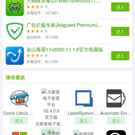
大蜘蛛杀毒(Dr.Web cureit)v2017.04.03绿色中文版
多达70种系统动作分类、软件，病毒行为一目了然。
进入
2、启动项查看
杀毒软件
142 MB
全面的操作系统启动项查看、让恶意软件启动项无处可
广告拦截专家(Adguard Premium)v7.0破解付费版
藏。
进入
3、钩子扫描
监控软件
30.5 MB
深度底层扫描、全面支持64位系统、分析Rootkit必备。
金山毒霸11v2020.11.1.4官方电脑版
进入
杀毒软件
80.2 MB
猜你喜欢
Comic Lifev3.5.11破解版
LizardSystems Remote Desktop Audit 21中文破解版
Automatic Email Pro(自动电子邮件处理器)v2.4.21破解版(附安装教程+激活码)
软件特色
进入
进入
进入
大家签电子签署平台 V2.4.0.0 官方版
1、火绒剑可以对电脑系统所有动作实时监控。
进入
2、可以进行电脑系统深度扫描让电脑运行更安全。