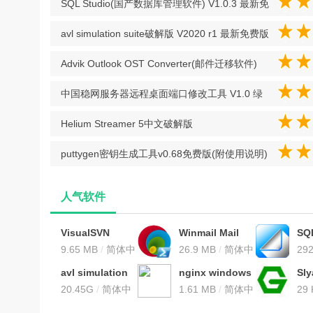
SQL Studio(国产数据库管理软件) V1.0.3 最新免
费版
avl simulation suite破解版 V2020 r1 最新免费版
Advik Outlook OST Converter(邮件迁移软件)
V7.2 官方版
中国稳网服务器远程桌面端口修改工具 V1.0 绿
色免费版
Helium Streamer 5中文破解版
puttygen密钥生成工具v0.68免费版(附使用说明)
人气软件
VisualSVN
Winmail Mail
SQ
Serverv4.1.0中
9.65 MB
/
简体中
Serverv4.5专业
26.9 MB
/
简体中
产
29
文破解版(附注册
文
破解版
文
件)
文
avl simulation
nginx windows
Sly
机和教程)
费
suite破解版
20.45G
/
简体中
版v1.19.4免费版
1.61 MB
/
简体中
FT
29
V2020 r1 最新免
文
文
网