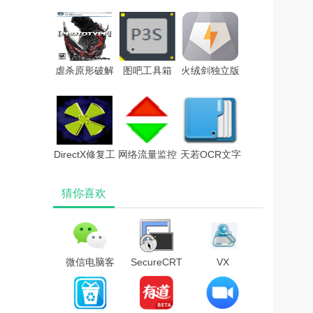
RAR(RAR密
(Kaspersky)2021
最新破解
码破解)v9.4.0
中文破解版
版)V2.8.6
中文破解版(附
破解补丁和教
虐杀原形破解
图吧工具箱
火绒剑独立版
程)
版
v2021最新版
v5.0.47单文件
版
DirectX修复工
网络流量监控
天若OCR文字
具官方正式版
软件v16.8免
识别软件v5.0
猜你喜欢
v4.0
费版
绿色电脑版
微信电脑客
SecureCRT
VX
户端2022
9注册机
Search(文
V3.7.6.38
件搜索工
PC正式版
具)v12.8.14
官方版