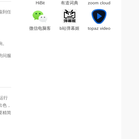
HiBit
有道词典
zoom cloud
Uninstaller(全
VIP破解版
meetings(ZOOM
输到任
能卸载优化
v8.0(附破解
云视频会议
工
补丁)
软件)v5.3电
具)v2.3.25
脑版
微信电脑客
b站弹幕姬
topaz video
绿色中文版
户端2022
v1.0.1.126
enhance ai
V3.7.5.23
官方版
汉化补丁
响。
PC正式版
v2.0
访问服
运行
出色，
要精简