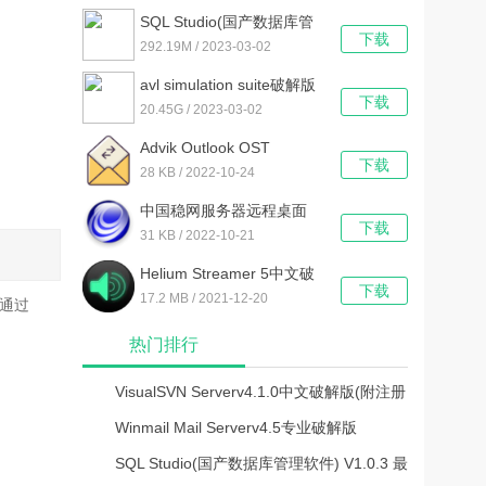
SQL Studio(国产数据库管
下载
理软件) V1.0.3 最新免费版
292.19M / 2023-03-02
avl simulation suite破解版
下载
V2020 r1 最新免费版
20.45G / 2023-03-02
Advik Outlook OST
下载
Converter(邮件迁移软件)
28 KB / 2022-10-24
V7.2 官方版
中国稳网服务器远程桌面
下载
端口修改工具 V1.0 绿色免
31 KB / 2022-10-21
费版
Helium Streamer 5中文破
下载
解版
17.2 MB / 2021-12-20
通过
热门排行
VisualSVN Serverv4.1.0中文破解版(附注册
机和教程)
Winmail Mail Serverv4.5专业破解版
SQL Studio(国产数据库管理软件) V1.0.3 最