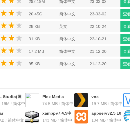
292.19M
简体中文
23-03-02
查
20.45G
简体中文
23-03-02
查
28 KB
英文
22-10-24
查
31 KB
简体中文
22-10-21
查
17.2 MB
简体中文
21-12-20
查
95 KB
简体中文
21-12-20
查
L Studio(国
Plex Media
vnc
数据库管理软
2.19M
/
简体中
Serverv1.16.5破
74.5 MB
/
简体中
serverv6.3.1破解
19.7 MB
/
简体中
 V1.0.3 最新免
解版
文
版
文
ar
xamppv7.4.5中
appservv2.5.10
版
Pserver(局域
 KB
/
简体中文
文版
143 MB
/
简体中
免费版
104 MB
/
简体中
文件共享程
文
文