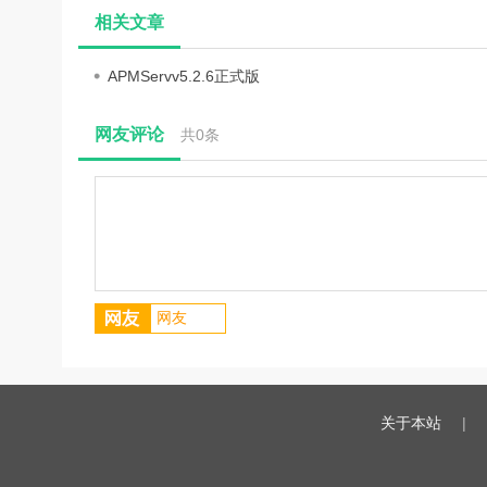
费版
序)
相关文章
APMServv5.2.6正式版
网友评论
共
0
条
关于本站
|