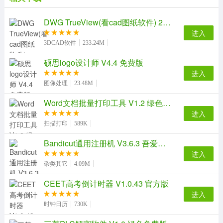
2.PLT文件查看器支持plt文件格式的转换功能
3.PLT文件查看器支持plt文件格式的批量转
DWG TrueView(看cad图纸软件) 2013 官方免费版
4.PLT文件查看器该软件绿色无广告，安全无病毒
进入
【软件特色】
3DCAD软件
233.24M
1、Adobe PDF
硕思logo设计师 V4.4 免费版
2、Adobe PostScript
进入
3、Autodesk DWF
图像处理
23.48M
4、Autodesk DXF
Word文档批量打印工具 V1.2 绿色特别版
5、全组4光栅
进入
6、CGM（计算机图形图元文件）
扫描打印
589K
7、格柏rs-274x
Bandicut通用注册机 V3.6.3 吾爱破解版
8、JPEG栅格
进入
9、绘图软件
杂类其它
4.09M
10、PNG光栅
CEET高考倒计时器 V1.0.43 官方版
11、可升级矢量图形（SVG）
进入
12、TIFF光栅
时钟日历
730K
13、Windows图元文件
14、Windows位图