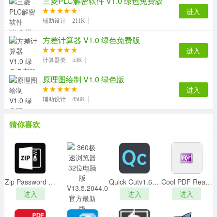
三菱PLC解密软件 V1.0 绿色免费版
15、windows增强型图元文件
进入
辅助设计
211K
【软件亮点】
方差计算器 V1.0 绿色免费版
1、为CAD/CAM市场提供了更强大的特征和功能性
进入
2、在它的所支持的转换标准列表中又增加了3个新的
计算器类
53K
文件标准
原理图绘制 V1.0 绿色版
3、用户现在可以转换所有的HPGL-2文件到AutoDesk
进入
DXF文件
辅助设计
458K
4、它可以非常容易的从所有主要的CAD应用软件中
读出文件
猜你喜欢
5、PDF和DWF标准支持可以使用户在WEB上自由的
发布文件
6、转换文件可以被用户自由的缩放
7、其他改进包括：可视化控制，导航参考，放大窗
口，实体查询能力，测量功能
Zip Password Recoverv1.0.0.0破解版(附破解补丁)
Quick Cutv1.6.10绿色免费版
Cool PDF Readerv3.1.2中文破解版
进入
进入
进入