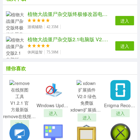
Viewer图形浏览器实现了类ACDSee的DWG/DXF文件缩
略图预览效果;支持对图形文件的拷贝、粘贴、剪切和删除
植物大战僵尸杂交版终极修改器电脑版 V1.0 PC免费版
等管理操作。既提供了图形旋转、平移、全屏、缩放等一
进入
般功能，又提供了独具特色的双图同步浏览功能，并支持
游戏辅助
42.35M
全屏模式，方便设计和审核人员进行双图对比查看。
植物大战僵尸杂交版2.1电脑版 V2.1 官方最新版
DwgSee Plus软件也提供了常用的图形管理工具，如
进入
图层显示控制、文件格式转换、导入/导出、打印预览、
休闲益智
75.59M
AutoCAD各版本转换等。同时DwgSee Plus启动AutoCAD
的快捷方式，为设计人员在AutoCAD环境下进行图形编辑
猜你喜欢
提供了方便。
【软件亮点】
1、打印：打印预览，裁剪窗口打印，自定义笔设置。
批量打印：使用多个布局和文件进行绘图。
Windows Update Blocker(win10禁止自动更新工具)v1.6绿色版
Enigma Recovery Professional 4(IOS数据恢复软件)v4.0.0中文破解版
2、可以对图纸文件进行快速的管理
xdown扩展插件 V2.0 绿色免费版
进入
进入
remove在线抠图工具 V1.2.1 官方最新版
3、通过文本，自由绘图，椭圆等对图形进行注释，不
进入
进入
会改变DWG文件，而是保存为覆盖文件，扩展名为.mrk，
不同的.mrk文件可以应用于同一个图形。