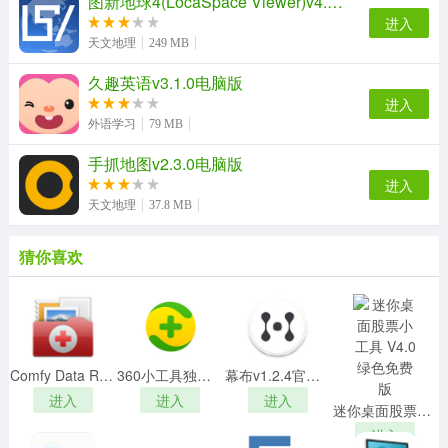
图新地球4(LocaSpace Viewer)v4.0.9绿色版
进入
2、等待安装完成
天文地理
249 MB
久趣英语v3.1.0电脑版
进入
外语学习
79 MB
手抓地图v2.3.0电脑版
进入
天文地理
37.8 MB
猜你喜欢
3、安装完成
Comfy Data Recovery Packv3.1中文破解版
360小工具独立版集合(18款)
幕布v1.2.4官方版
进入
进入
进入
迷你桌面股票小工具 V4.0 绿色免费版
进入