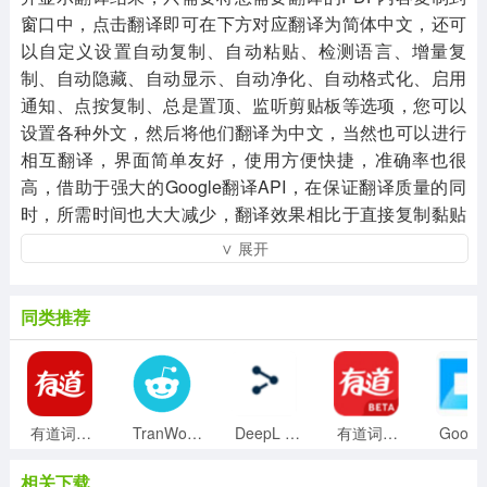
窗口中，点击翻译即可在下方对应翻译为简体中文，还可
以自定义设置自动复制、自动粘贴、检测语言、增量复
制、自动隐藏、自动显示、自动净化、自动格式化、启用
通知、点按复制、总是置顶、监听剪贴板等选项，您可以
设置各种外文，然后将他们翻译为中文，当然也可以进行
相互翻译，界面简单友好，使用方便快捷，准确率也很
高，借助于强大的Google翻译API，在保证翻译质量的同
时，所需时间也大大减少，翻译效果相比于直接复制黏贴
到网页版翻译有了巨大的改善，有了CopyTranslator，你
∨ 展开
就可以随心所欲地查阅资料文献，而不用为语言翻译问题
而苦恼了，需要的朋友欢迎下载体验一下。
同类推荐
有道词典v8.5.1.0破解版(去广告)
TranWorld实时翻译软件 V0.7.8 官方电脑版
DeepL Pro 2v2.0破解版
有道词典VIP破解版 v8.0(附破解补丁)
相关下载