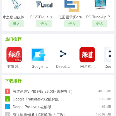
水之痕自媒体批量采集发布工具v20.2官方版
FLVCDv0.4.8.1绿色破解版(去广告)
亿图图示(Edraw Max)9.4中文破解版
PC Tune-Up Prov7.0破解版
进入
进入
进入
进入
热门推荐
功能特色
1、复制即翻译
有道词典VIP破解版 v8.0(附破解补丁)
Google Translatev6.2破解版
DeepL Pro 2v2.0破解版
网易有道词典v8.9纯净VIP破解版
Dee
大大简化翻译所需步骤，只需复制文本到剪贴板，下一秒
即可查看翻译结果，让你享受所见即所得的快感，更有点
下载排行
按复制机制，让你复制文本更轻松。
2、解决PDF复制翻译换行问题
1
有道词典VIP破解版 v8.0(附破解补丁)
43.66MB
CopyTranslator专门针对英文及中文pdf的换行和句尾做了
2
Google Translatev6.2破解版
2.43 MB
优化，基本解决断句和换行的问题。 以下为使用
CopyTranslator直接复制翻译后的结果，可以看出翻译效
3
DeepL Pro 2v2.0破解版
166 MB
果相比于直接复制黏贴到网页有了巨大的改善。同时，借
4
有道词典v8.5.1.0破解版(去广告)
186.69 MB