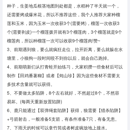
种子，生姜地瓜根茎地图到处都是，水稻种了半天就一个，
还需要烤成爆米花，所以不推荐这些，我个人推荐大家种榴
莲和玉米，因为玉米一次收获3个(需要烤)，榴莲一次收获3
个(需要剥皮)一个榴莲拨开就有3个榴莲肉，3个榴莲就是9个
榴莲肉，所以种榴莲一次可以收获9个榴莲肉!赞~
3、前期遇到狼，要么就疯狂走位，拉开距离，要么就躲在水
塘里，小狼狗一段时间咬不到你以后，就会自己跑掉。
4、前期萌新们从打青蛙开始练习，大家积攒一些食材后可以
制作【田鸡番薯糊】或者【炖山珍】因为这些食材不需要太
多技术含量就可以获得。
5、不要做太多陷阱，8个左右就好，不然超过8个，不然容
易坏。(每两天重新放置陷阱)
6、鹿只能通过【双弹绳套陷阱】获得，狼需要【猎杀陷阱】
+弓箭射击，一般准备5支箭，有条件准备7只，有备无患。
7、下雨天的时候可以拿竹筒或者树皮碗放地上接水。