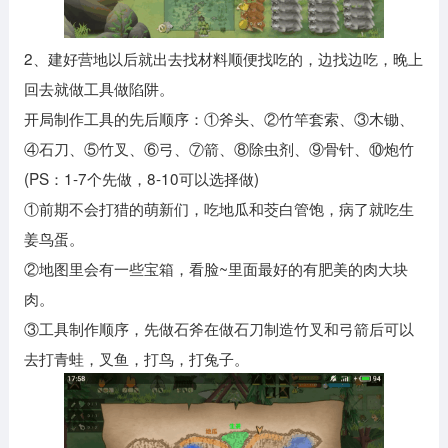
2、建好营地以后就出去找材料顺便找吃的，边找边吃，晚上
回去就做工具做陷阱。
开局制作工具的先后顺序：①斧头、②竹竿套索、③木锄、
④石刀、⑤竹叉、⑥弓、⑦箭、⑧除虫剂、⑨骨针、⑩炮竹
(PS：1-7个先做，8-10可以选择做)
①前期不会打猎的萌新们，吃地瓜和茭白管饱，病了就吃生
姜鸟蛋。
②地图里会有一些宝箱，看脸~里面最好的有肥美的肉大块
肉。
③工具制作顺序，先做石斧在做石刀制造竹叉和弓箭后可以
去打青蛙，叉鱼，打鸟，打兔子。