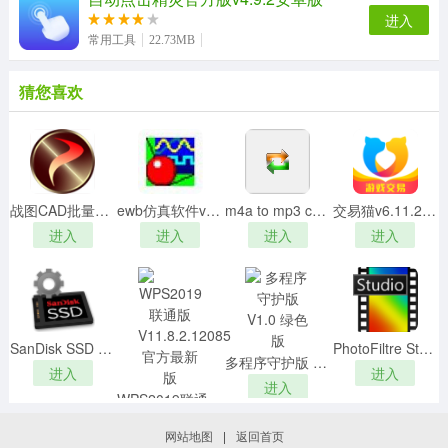
进入
常用工具
22.73MB
猜您喜欢
战图CAD批量打印v2.2.12免费版
ewb仿真软件v5.12绿色免费版
m4a to mp3 converterv8.0绿色中文版
交易猫v6.11.200电脑版
进入
进入
进入
进入
SanDisk SSD Dashboard(闪迪固态硬盘工具) V4.0.2.20 中文版
PhotoFiltre Studio破解补丁
多程序守护版 V1.0 绿色版
进入
进入
进入
WPS2019联通版 V11.8.2.12085 官方最新版
进入
网站地图
|
返回首页