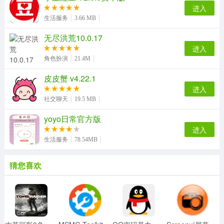
进入
生活服务
3.66 MB
无尽洪荒10.0.17
进入
角色扮演
21.4M
皮皮蟹 v4.22.1
进入
社交聊天
19.5 MB
yoyo日常官方版
进入
生活服务
78.54MB
猜您喜欢