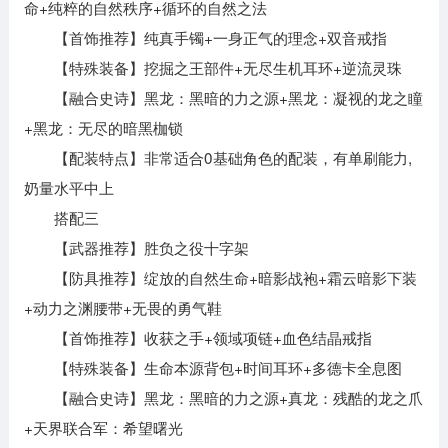
命+纯粹的自然秩序+循环的自然之法
【首饰推荐】纯真手镯+一身正气的理念+双音戒指
【特殊装备】挖掘之王部件+无尽生机耳环+逆流灵珠
【融合史诗】黑龙：黑暗的力之源+黑龙：凝视的龙之瞳
+黑龙：无尽的暗黑枷锁
【配装特点】非常适合0基础角色的配装，有单刷能力,
奶量水平中上
搭配三
【武器推荐】胜负之役十字架
【防具推荐】绽放的自然生命+暗影战袍+霜云暗影下装
+动力之渊腰带+无畏的勇气鞋
【首饰推荐】收获之手+领域项链+血色结晶戒指
【特殊装备】生命本源背包+时间耳环+多德卡全息图
【融合史诗】黑龙：黑暗的力之源+真龙：残酷的龙之爪
+天界联合军：希望曙光