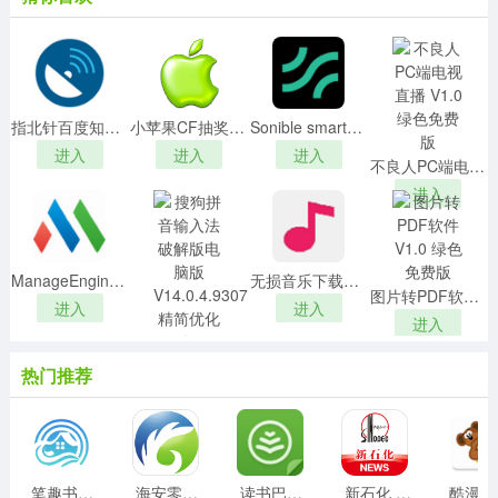
指北针百度知道软件v1.5.7.1免费版
小苹果CF抽奖助手 V59.0 最新免费版
Sonible smartreverbv1.0破解版
进入
进入
进入
不良人PC端电视直播 V1.0 绿色免费版
进入
ManageEngine Mobile Device Manager Plusv9.2.0破解版
无损音乐下载器v3.6.2019.407绿色版
图片转PDF软件 V1.0 绿色免费版
进入
进入
进入
搜狗拼音输入法破解版电脑版 V14.0.4.9307 精简优化版
热门推荐
进入
笔趣书屋安卓版 1.4.8安卓版
海安零距离 v1.6.22 安卓版
读书巴士最新版v2.9.8安卓版
新石化 v6.2.2 安卓版
酷漫