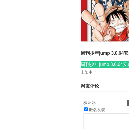
周刊少年jump 3.0.64
周刊少年jump 3.0.64
上架中
网友评论
验证码:
匿名发表