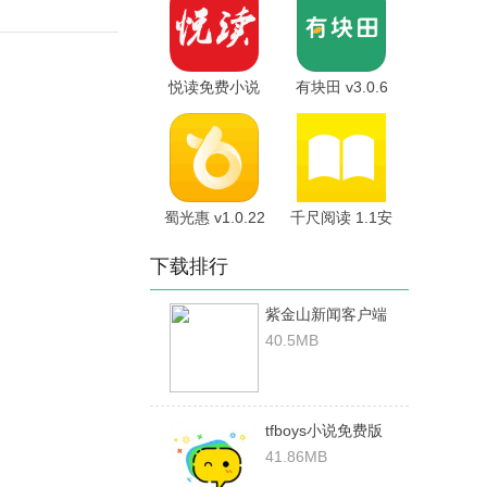
官方版
悦读免费小说
有块田 v3.0.6
5.0.99999900
安卓版
安卓版
蜀光惠 v1.0.22
千尺阅读 1.1安
安卓版
卓版
下载排行
紫金山新闻客户端
v4.9.12安卓版
40.5MB
tfboys小说免费版
v6.3.15安卓版
41.86MB