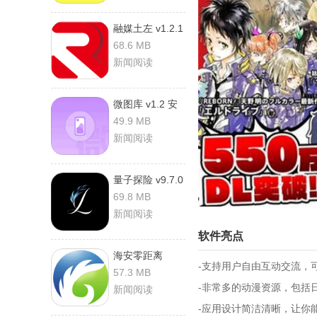
融媒土左 v1.2.1
安卓版
68.6 MB
新闻阅读
微图库 v1.2 安
卓版
49.9 MB
新闻阅读
量子探险 v9.7.0
安卓版
69.8 MB
新闻阅读
软件亮点
海安零距离
-支持用户自由互动交流，
v1.6.22 安卓版
57.3 MB
-非常多的动漫资源，包括
新闻阅读
-应用设计简洁清晰，让你