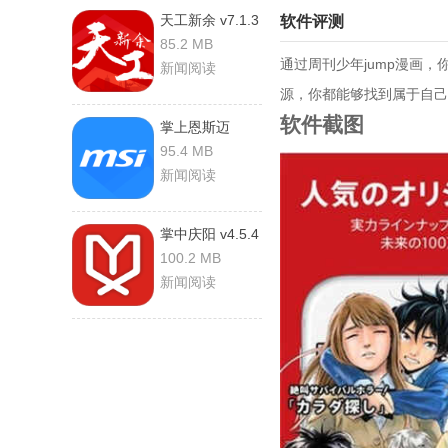
天工新余 v7.1.3
软件评测
安卓版
85.2 MB
通过周刊少年jump漫画
新闻阅读
源，你都能够找到属于自己
软件截图
掌上恩斯迈
v6.8.9 安卓版
95.4 MB
新闻阅读
掌中庆阳 v4.5.4
安卓版
100.2 MB
新闻阅读