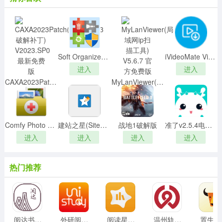
Soft Organizer PRO(软件卸载利器)v7.46绿色便携版
iVideoMate Video Downloaderv2.0.4破解版
进入
进入
CAXA2023Patch(CAXA2023破解补丁) V2023.SP0 最新免费版
MyLanViewer(局域网ip扫描工具) V5.6.7 官方免费版
进入
进入
Comfy Photo Recovery 5中文破解版
建站之星(SiteStar)模板v2.9最新全模板集合版
战地1破解版
准了v2.5.4电脑版
进入
进入
进入
进入
热门推荐
阅达书城 v3.3.18 安卓版
外研阅读官方版v3.7.6安卓版
阅读星安卓版 7.31安卓版
温州轨道 v02.05.0002 安卓版
置牛