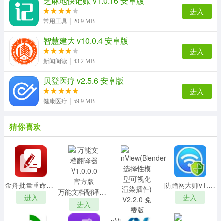
芝麻地快记账 v1.0.16 安卓版
进入
应用功能
常用工具
20.9 MB
1、小说搜索
智慧建大 v10.0.4 安卓版
可以在软件中输入小说的名称以及作者就能快速搜
进入
新闻阅读
43.2 MB
索；
2、小说分类
贝登医疗 v2.5.6 安卓版
将言情、修真、悬疑小说以及其他类型的小说进行分
进入
类；
健康医疗
59.9 MB
3、签到领奖
在签到领奖中做任务进行打卡就能在软件中领取各种
猜你喜欢
阅读奖励；
4、小说书架
提供了电子书架可以保存和管理正在阅读以及收藏的
小说；
金舟批量重命名软件 V4.5.4.0 官方版
防蹭网大师v1.2.0.1011官方版
5、小说筛选
万能文档翻译器 V1.0.0.0 官方版
进入
进入
有筛选功能可以根据小说的字数、题材以及更新情况
进入
进行筛选；
nView(Blender选择性模型可视化渲染插件) V2.2.0 免费版