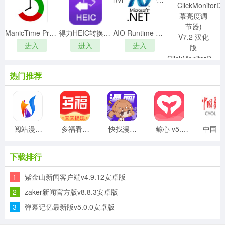
6、下载小说
进入
支持在软件中下载心仪的小说就可以开始阅读小说的
内容；
ManicTime Prov4.3.0.9中文破解版(免注册)
得力HEIC转换器v1.0.9.0官方版
AIO Runtime Libraries by wilentyv03.24
进入
进入
进入
应用特色
ClickMonitorDDC(屏幕亮度调节器) V7.2 汉化版
1、资源丰富
进入
软件中的小说资源丰富可以让你不再进入书荒的状
热门推荐
态；
2、原创小说
所有的小说都是原创作品，没有任何的伪原创以及盗
版小说；
阅站漫画老版本 1.1.178安卓版
多福看看官方版v0.3.2安卓版
快找漫画免费漫画 2.4.1安卓版
鲸心 v5.07.0 安卓版
中国
3、每周更新
平台会每周更新所有的小说素材让你及时观看更新的
下载排行
小说；
4、随时阅读
1
紫金山新闻客户端v4.9.12安卓版
不管在何时何地都能使用软件进行阅读，助你打发无
2
zaker新闻官方版v8.8.3安卓版
聊时光；
3
弹幕记忆最新版v5.0.0安卓版
5、数据同步