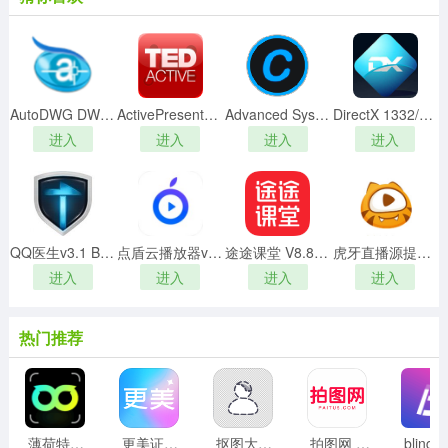
在彼此沟通的过程中学习，在学习的过程中彼此联系、分
享，与交往，如果你遇到了美容上的问题可以发布你的疑
问，让专家或资深美容达人来帮你解决问题，如果你是资
深美容达人，可以在这里发布你的主题。
AutoDWG DWGSee Pro 2020v5.5.2.2完美激活版
ActivePresenter Professional(屏幕教学录像软件)v7.3.1中文破解版
Advanced SystemCare Pro中文破解版 V15.5.0.263 永久激活版
DirectX 1332/64位
进入
进入
进入
进入
QQ医生v3.1 Beta 2绿色版
点盾云播放器v1.1.8破解版
途途课堂 V8.8.9 官方最新版
虎牙直播源提取直链播放工具v1.2绿色版
进入
进入
进入
进入
热门推荐
薄荷特效 1.0.0安卓版
更美证件照 v2.0.34 安卓版
抠图大师 v1.3.1 安卓版
拍图网 v1.0.4 安卓版