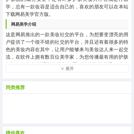
学，总有一款妆容是适合自己的，喜欢的朋友可以在本站
下载网易美学官方版。
网易美学介绍
这是网易推出的一款美妆社交的平台，为想要变漂亮的用
户提供了一个很不错的社交的平台，并且还有着很多的特
色的美妆内容在其中，让用户能够来与美妆达人来一起交
流，在软件上拥有数百位美学家，为您传播最有用的护肤
知识，解决您所遇到的护肤问题，让护肤不再是一个难
∨ 展开
题，并且还会与您分享实用化妆品，是女生美肤的福音，
软件一方面继续专注于帮助用户建立和深化美妆知识体
系，另一方面致力于高效解决用户实际生活中遇到的美妆
同类推荐
问题，用户可通过更为细化和丰富的标签方便地搜索和学
习美妆知识，建立结构化的知识网络，而丰富的问答内容
则将帮助用户解决在日常生活中遇到的实际美妆问题，软
件通过细化分类和突出便签让用户能便捷高效地找到适合
自己的产品，学习美妆知识外，还将重点构建问答社区，
让用户能在兴趣社区中找到自己关心的问题和解决方案，
猜你喜欢