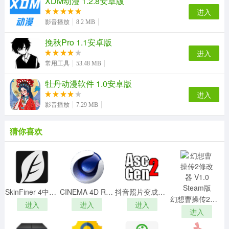
XDM动漫 1.2.8安卓版
2、用户可以方便地将相册分享给朋友和家人，也可以保存
进入
相册到本地相册或云存储服务中；
影音播放
8.2 MB
3、具有社交功能，允许用户在应用内浏览和点赞其他用户
的相册，并与他们互动。
挽秋Pro 1.1安卓版
进入
软件测评
常用工具
53.48 MB
这是一款非常高效的相册管理工具。如果你有很多的相册
牡丹动漫软件 1.0安卓版
图片，那么这款应用非常的适合于大家进行使用。能够很
进入
好的有序整理、分类自己的相册图片内容，还为用户们带
影音播放
7.29 MB
去了云存储的空间可以使用，节省更多本地空间。
软件截图
猜你喜欢
SkinFiner 4中文破解版
CINEMA 4D R25破解版 V25.117 免费版
抖音照片变成字母符号v2.00中文绿色版
幻想曹操传2修改器 V1.0 Steam版
进入
进入
进入
进入