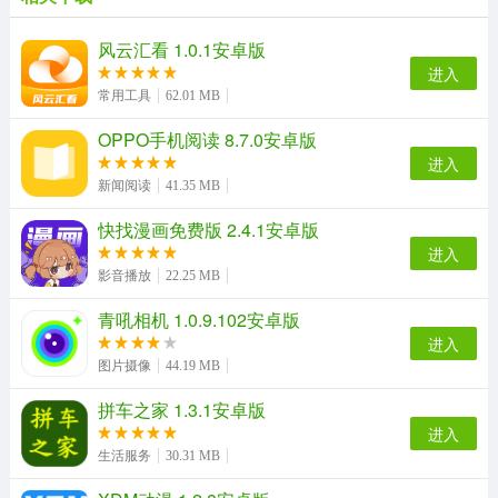
风云汇看 1.0.1安卓版
进入
常用工具
62.01 MB
OPPO手机阅读 8.7.0安卓版
进入
新闻阅读
41.35 MB
快找漫画免费版 2.4.1安卓版
进入
影音播放
22.25 MB
青吼相机 1.0.9.102安卓版
进入
图片摄像
44.19 MB
拼车之家 1.3.1安卓版
软件亮点
进入
1、为照片应用动态效果，如翻页、淡入淡出等，以增加视
生活服务
30.31 MB
觉上的吸引力，更多的表现；