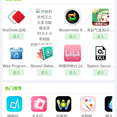
AnyDesk(远程控制软件) V7.1.3.0 免费汉化版
Abyssmedia Audio Converter Plus(音频转换器)v6.3绿色中文破解版
有妖气漫画v5.8.0电脑版
进入
进入
进入
轩辕剑外传汉之云多功能修改器 V3.0.0 小幸姐版
进入
Wise Program Uninstallerv2.3.6.140中文破解版
Movavi Slideshow Makerv5.3.0绿色破解版
哔哩哔哩v5.24.0官方版
System.Security.Cryptography.Encryption.Aes.dll
进入
进入
进入
进入
应用功能
热门推荐
1、最流行的画面效果，面部重建神器，更多的重建玩法享
受，随时可照骗减肥，极可爱的情感贴纸；
2、马赛克玩得很好，照片瞬间梦幻和二次元，时刻体验最
新的玩法，便携式自拍魔术贴，随时可拍照；
嘀嘀动漫 v1.3 安卓版
去水印相机免费版 2.38安卓版
哇喔相机 v1.1 手机版
涂鸦精灵med画画 v3.4.3 安卓版