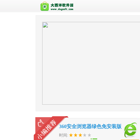
360安全浏览器绿色免安装版
V13.1.6066.0 便携版
时间: