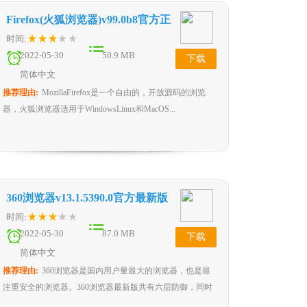
Firefox(火狐浏览器)v99.0b8官方正
式版
时间:
2022-05-30
50.9 MB
下载
简体中文
推荐理由:
MozillaFirefox是一个自由的，开放源码的浏览
器，火狐浏览器适用于WindowsLinux和MacOS...
360浏览器v13.1.5390.0官方最新版
时间:
2022-05-30
87.0 MB
下载
简体中文
推荐理由:
360浏览器是国内用户量最大的浏览器，也是最
注重安全的浏览器。360浏览器最新版共有六层防御，同时
还有无痕浏览和...