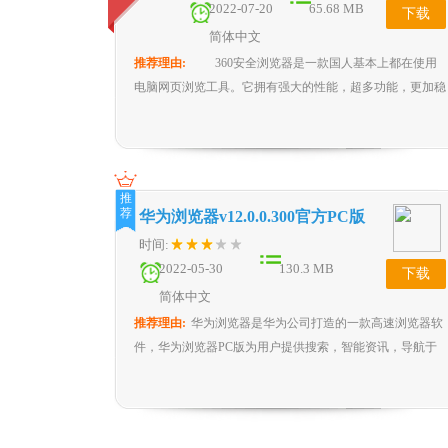
2022-07-20
65.68 MB
下载
简体中文
推荐理由:
360安全浏览器是一款国人基本上都在使用
电脑网页浏览工具。它拥有强大的性能，超多功能，更加稳
定的浏览网页，更加快速的下载速度，
推
荐
华为浏览器v12.0.0.300官方PC版
时间:
2022-05-30
130.3 MB
下载
简体中文
推荐理由:
华为浏览器是华为公司打造的一款高速浏览器软
件，华为浏览器PC版为用户提供搜索，智能资讯，导航于
一体的优质上网体验...