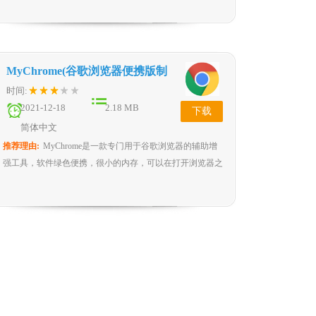
MyChrome(谷歌浏览器便携版制
作工具)v3.8.14绿色中文版
时间:
2021-12-18
2.18 MB
下载
简体中文
推荐理由:
MyChrome是一款专门用于谷歌浏览器的辅助增
强工具，软件绿色便携，很小的内存，可以在打开浏览器之
后退出软件，...