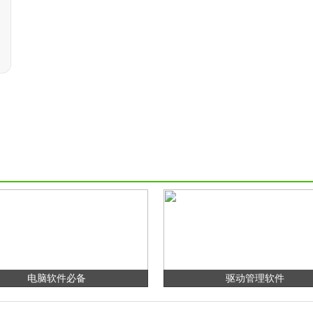
电脑软件必备
驱动管理软件