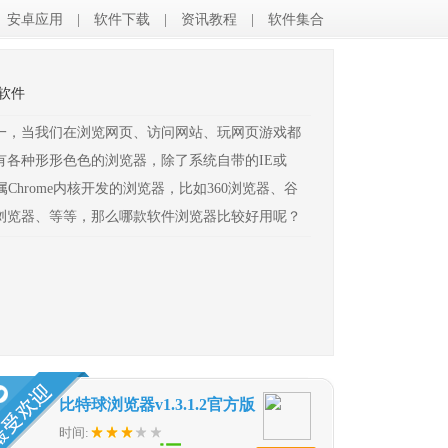
安卓应用
|
软件下载
|
资讯教程
|
软件集合
软件
一，当我们在浏览网页、访问网站、玩网页游戏都
有各种形形色色的浏览器，除了系统自带的IE或
属Chrome内核开发的浏览器，比如360浏览器、谷
狐浏览器、等等，那么哪款软件浏览器比较好用呢？
较为稳定切常用的几种浏览器，需要的用户赶快选
比特球浏览器v1.3.1.2官方版
时间: