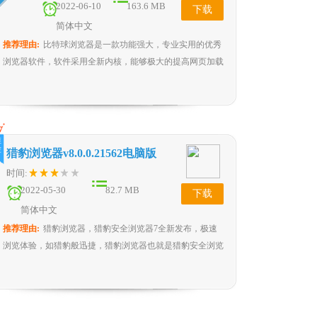
2022-06-10
163.6 MB
下载
简体中文
推荐理由:
比特球浏览器是一款功能强大，专业实用的优秀
浏览器软件，软件采用全新内核，能够极大的提高网页加载
速度，软件还能更好...
推
荐
猎豹浏览器v8.0.0.21562电脑版
时间:
2022-05-30
82.7 MB
下载
简体中文
推荐理由:
猎豹浏览器，猎豹安全浏览器7全新发布，极速
浏览体验，如猎豹般迅捷，猎豹浏览器也就是猎豹安全浏览
器进行了100多项...