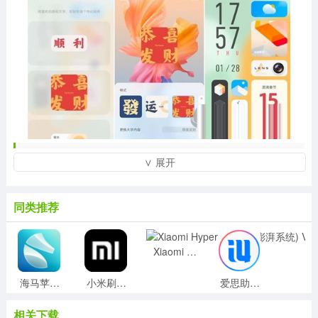
【部分机型】
∨ 展开
X系列：
1、vivox90系列(未发布)、vivox80系列、vivox70系
同类推荐
列、vivox60系列
2、vivoxnote系列、vivoxfold系列
Y系列：
Xiaomi HyperOS(小米澎湃系统) V15.0.0 官方最新版
1、vivoY33s、vivoY52s、vivoY76s、
海马苹果助手v5.2.6最新版
小米刷机工具(MiFlashPro)v4.5官方版
爱思助手v7.98.12电脑官方版
2、vivoY71t、vivoY53s、vivoY31s、vivoY70s
S系列：
相关下载