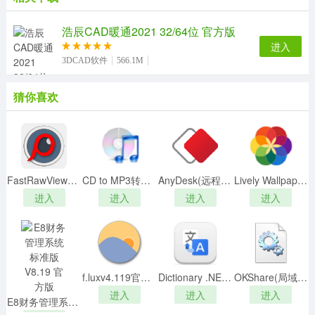
vivos12系列、vivos15系列、vivos10系列、vivos9系
列、vivos7系列
浩辰CAD暖通2021 32/64位 官方版
其他：
进入
vivoT1系列、vivoz6
3DCAD软件
566.1M
IQOO：
iqoo10系列、iqoo9系列、iqoo8系列、iqooz6系列、
猜你喜欢
iqooneo5系列
FastRawViewer图片查看工具v1.5.4中文破解版(32位/64位)
CD to MP3转换王v2.1 官方版
AnyDesk(远程控制软件) V8.0.5 免费汉化版
Lively Wallpaperv0.9.6.0免费版
进入
进入
进入
进入
f.luxv4.119官方版
Dictionary .NET(谷歌翻译软件)v10.1.7535.2免费版
OKShare(局域网共享一键修复) V19.3.13 官方最新版
【软件特色】
进入
进入
进入
E8财务管理系统标准版 V8.19 官方版
1、流畅、稳定、纯净，功能强大，自带各种智能组