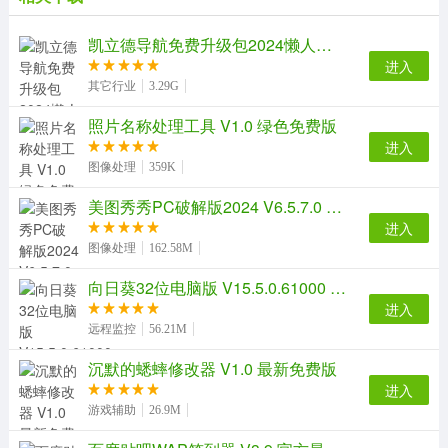
除了支持iPad全系产品，这款强大的iPad管理软件还支持
iPhone和iPod。您不仅可以自由地导入和导出
凯立德导航免费升级包2024懒人包 最新免费版
iPod/iPhone文件，甚至可以将iPhone当作硬盘使用。
进入
其它行业
3.29G
完善的复制/备份/管理方案，强大的设备/格式兼容能力，
完美的iPad视频转换表现，简洁友好的界面设计，这一切
照片名称处理工具 V1.0 绿色免费版
将为您带来不一样的iPad生活！
进入
图像处理
359K
美图秀秀PC破解版2024 V6.5.7.0 吾爱破解版
进入
图像处理
162.58M
向日葵32位电脑版 V15.5.0.61000 PC客户端
进入
远程监控
56.21M
沉默的蟋蟀修改器 V1.0 最新免费版
进入
游戏辅助
26.9M