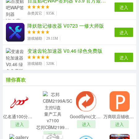
百度贴吧WAP签到器 V3.9 官方最新版
进入
杂类其它
935K
降妖散记修改器 V0723 一修大师版
进入
游戏辅助
29.11M
变速齿轮加速器 V0.46 绿色免费版
进入
游戏辅助
520K
猜你喜欢
亿名通100分宝宝取名软件v3.0.0免费版
GoodSync(文件同步软件)v11.2.8.8中文版
万商联店铺收银系统v2021破解版
进入
进入
进入
芯邦CBM2199A/SC主控U盘量产工具v7100
进入