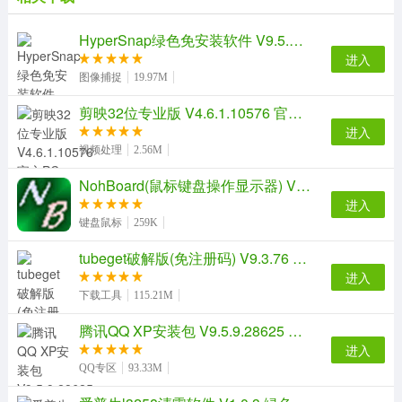
2：支持提取包含多个图标的dll和exe。
3：支持提取包含多个图标的图标文件。
HyperSnap绿色免安装软件 V9.5.1.00 绿色便携版
4：支持提取bmp/jpg/gif/png图片为图标。
进入
5：替换exe图标功能，支持16色、256色和24位真
图像捕捉
19.97M
彩，支持替换包含16*16/32*32/48*48等任意大小图标的
exe。
剪映32位专业版 V4.6.1.10576 官方PC版
进入
视频处理
2.56M
NohBoard(鼠标键盘操作显示器) V0.3.2 官方版
进入
键盘鼠标
259K
tubeget破解版(免注册码) V9.3.76 中文免费版
进入
下载工具
115.21M
腾讯QQ XP安装包 V9.5.9.28625 官方最新版
进入
QQ专区
93.33M