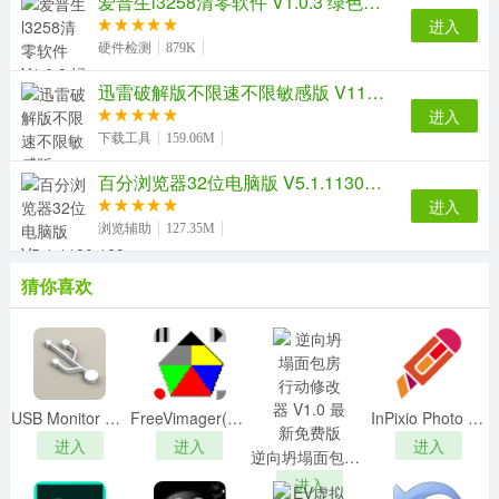
爱普生l3258清零软件 V1.0.3 绿色最新版
【软件特色】
进入
硬件检测
879K
直观的操作界面，简单两步完成exe文件图标更改。
简单的工作流程，选择要更改图标的exe文件，选择图
迅雷破解版不限速不限敏感版 V11.2.6.1790 吾爱破解版
标即可进行更改。
进入
下载工具
159.06M
靖源EXE图标改换器官方版内置图标提取工具，可以
帮助您提取图标。
百分浏览器32位电脑版 V5.1.1130.123 最新免费版
图标支持16色、256色、24位真彩等色彩效果。
进入
可以自定义调整图标的宽度与图标宽度。
浏览辅助
127.35M
提取图标文件后，可以预览图标并查看图标信息。
猜你喜欢
USB Monitor Ultimatev8.36.01.9640中文破解版
FreeVimager(免费图像查看编辑器) V9.9.22 绿色中文版
InPixio Photo Cutterv8.5.6739汉化破解版
进入
进入
进入
逆向坍塌面包房行动修改器 V1.0 最新免费版
进入