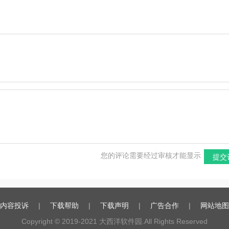
版
方版
最新版
文
您的评论需要经过审核才能显示
提交
内容投诉
|
下载帮助
|
下载声明
|
广告合作
|
网站地图
Copyright © 2019-2021
大西洋软件园
.All Rights Reserved