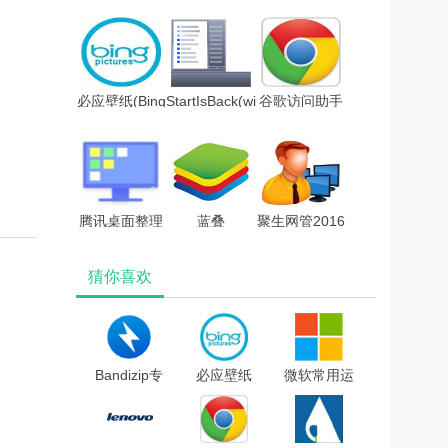
Secure(U盘加
v1.0.1.126官
汉化版
密软件)v2.18
方版
绿色版
必应壁纸(Bing
StartIsBack(win10
谷歌访问助手
Best)v3.3.1绿
最新破解
v2.3.0破解版
色版
版)V2.8.6
腾讯桌面整理
蓝叠
聚生网管2016
软件官方版
(BlueStacks)
完美破解版(免
猜你喜欢
V3.0v3.0.1411.127
安卓模拟器
安装/免破解)
v4.280.0官方
版
Bandizip专
必应壁纸
微软常用运
业版破解版
(Bing
行库合集
V7.29.0 免
Best)v3.3.1
v2019.10.19
激活码版
绿色版
最新版