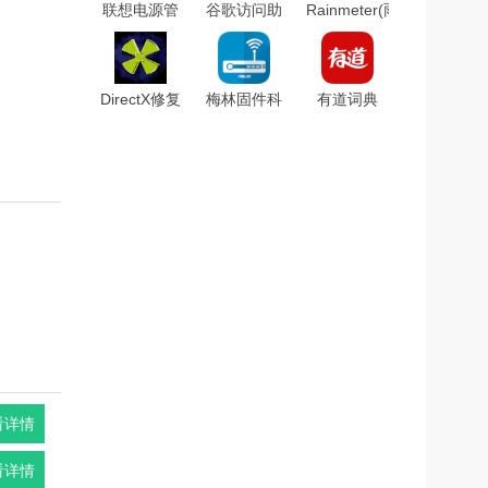
联想电源管
谷歌访问助
Rainmeter(雨
理软件
手v2.3.0破
滴桌面秀)中
(Lenovo
解版
文版
Energy
v4.3.3298
Management)v6.0.2.0
DirectX修复
梅林固件科
有道词典
官方版
工具官方正
学插件
v8.5.1.0破
式版v4.0
V384.17 最
解版(去广
新免费版
告)
看详情
看详情