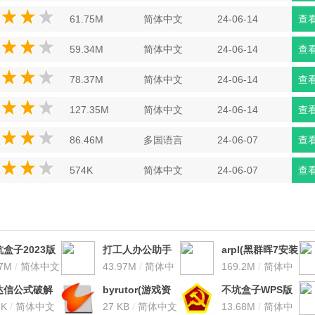
61.75M
简体中文
24-06-14
查
59.34M
简体中文
24-06-14
查
78.37M
简体中文
24-06-14
查
127.35M
简体中文
24-06-14
查
86.46M
多国语言
24-06-07
查
574K
简体中文
24-06-07
查
盒子2023版
打工人办公助手
arpl(黑群晖7安装
023.0125 大更
17M
/
简体中文
V2.0 官方最新版
43.97M
/
简体中
引导工具) V2023
169.2M
/
简体中
版
文
中文汉化版
文
达信公式破解
byrutor(游戏资
不坑盒子WPS版
V7.35 最新免
2K
/
简体中文
源插件) V2.2.2 官
27 KB
/
简体中文
V2023.0218 官方
13.68M
/
简体中