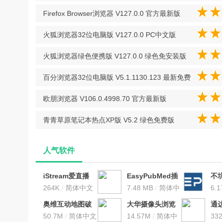
官方版
Firefox Browser浏览器 V127.0.0 官方最新版
火狐浏览器32位电脑版 V127.0.0 PC中文版
火狐浏览器绿色便携版 V127.0.0 绿色免安装版
百分浏览器32位电脑版 V5.1.1130.123 最新免费
版
欧朋浏览器 V106.0.4998.70 官方最新版
青青草原笔记本热点XP版 V5.2 绿色免费版
人气软件
iStream爱直播
EasyPubMed插
不坑
V0.0.2 官方版
264K
/
简体中文
件(Chrome
7.48 MB
/
简体中
V2
6.
PubMed学术文
文
新
奥维互动地图破
大华摄像头浏览
通
献查询插
解版永久vip2024
50.7M
/
简体中文
器插件 V1.0 最新
14.57M
/
简体中
器 
33