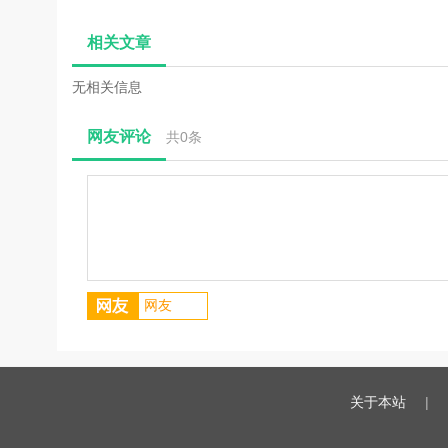
件)v0.1.1中文破
V9.9.1 永久免费
免费版
文
费
解版
版
相关文章
无相关信息
网友评论
共
0
条
关于本站
|