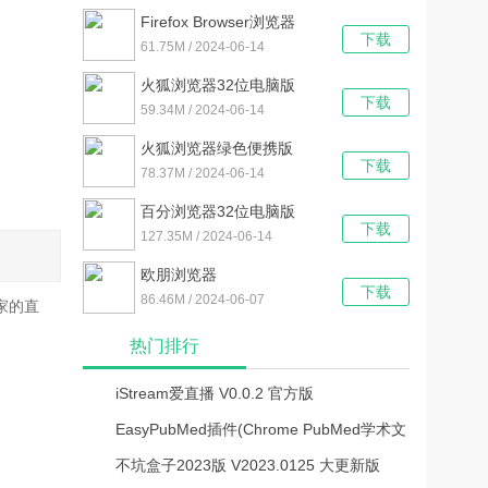
V1.0 官方版
Firefox Browser浏览器
下载
V127.0.0 官方最新版
61.75M / 2024-06-14
火狐浏览器32位电脑版
下载
V127.0.0 PC中文版
59.34M / 2024-06-14
火狐浏览器绿色便携版
下载
V127.0.0 绿色免安装版
78.37M / 2024-06-14
百分浏览器32位电脑版
下载
V5.1.1130.123 最新免费版
127.35M / 2024-06-14
欧朋浏览器
下载
V106.0.4998.70 官方最新
86.46M / 2024-06-07
家的直
版
热门排行
iStream爱直播 V0.0.2 官方版
EasyPubMed插件(Chrome PubMed学术文
献查询插件)v0.1.1中文破解版
不坑盒子2023版 V2023.0125 大更新版