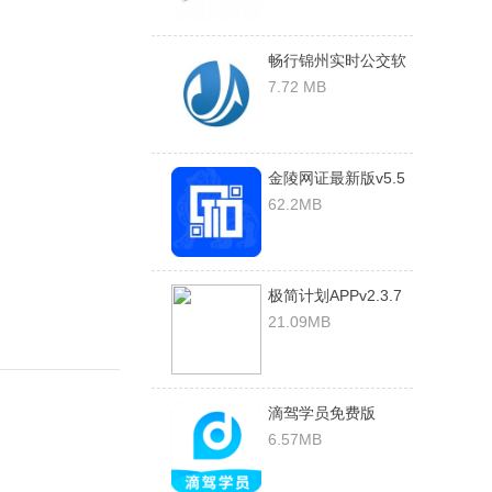
畅行锦州实时公交软
件 1.0.1
7.72 MB
金陵网证最新版v5.5
安卓版
62.2MB
极简计划APPv2.3.7
安卓版
21.09MB
滴驾学员免费版
v1.0.9.0安卓版
6.57MB