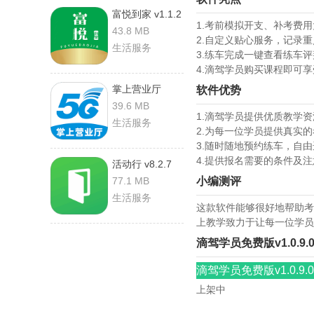
富悦到家 v1.1.2
1.考前模拟开支、补考费
安卓版
43.8 MB
2.自定义贴心服务，记录
生活服务
3.练车完成一键查看练车
4.滴驾学员购买课程即可
掌上营业厅
软件优势
v2.0.0 安卓版
39.6 MB
1.滴驾学员提供优质教学
生活服务
2.为每一位学员提供真实
3.随时随地预约练车，自
4.提供报名需要的条件及
活动行 v8.2.7
安卓版
77.1 MB
小编测评
生活服务
这款软件能够很好地帮助考
上教学致力于让每一位学员
滴驾学员免费版v1.0.9
滴驾学员免费版v1.0.9.
上架中