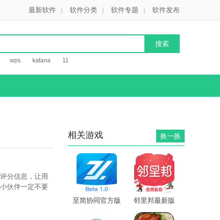
最新软件
|
软件分类
|
软件专题
|
软件发布
wps
katana
11
相关游戏
换一换
评分信息，让用
小伙伴一定不要
至简协同官方版
邻里邦最新版
v1.2.11安卓版