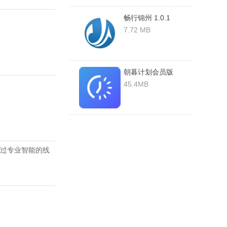
畅行锦州 1.0.1
7.72 MB
朝暮计划会员版
v1.2.9安卓版
45.4MB
过专业智能的线