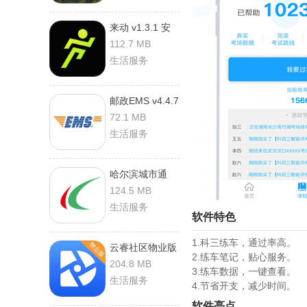
来动 v1.3.1 安
卓版
112.7 MB
生活服务
邮政EMS v4.4.7
安卓版
72.1 MB
生活服务
哈尔滨城市通
v2.5.1 安卓版
124.5 MB
生活服务
软件特色
1.科三练车，通过率高。
云睿社区物业版
2.练车笔记，贴心服务。
v2.001.0000059
204.8 MB
3.练车数据，一键查看。
安卓版
生活服务
4.节省开支，减少时间。
软件亮点