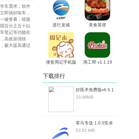
学车需求，软件
立即搞好练车，
一键查看，错题
道行龙城
美食菜谱
国百分之五十以
4.4.3.003安卓
v1.7.8.3 安卓版
车笔记等功能在
版
，高效加强练
，极大提高通过
便签周记手机版
用工帮 v1.1.19
1.1安卓版
安卓版
下载排行
好医术免费版v6.5.1
破解版
33.98MB
零马专送 1.0.0安卓
版
53.81 MB