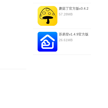
蘑菇丁官方版v3.4.2
安卓版
57.28MB
苏易登v1.4.9官方版
26.61MB