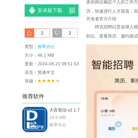
多的岗位确定个人的工作方
安卓版下载
历，快速进行人才筛选，高
开发者官方介绍
聘克招聘以赏金猎人模式
2
2
职位、查看简历、邀约面试
类型：
效率办公
大小：46.1 MB
更新：2024-08-21 08:51:53
语言：简体中文
等级：
推荐软件
大良智泊 v2.1.7
安卓版
24.5 MB
效率办公