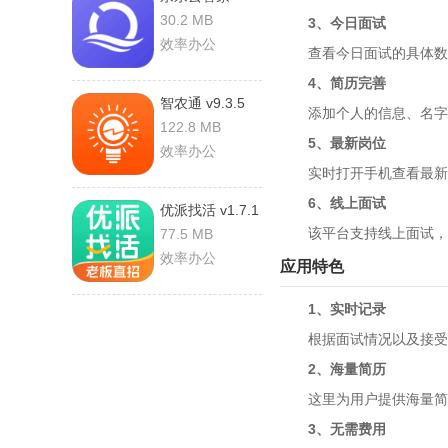
v1.5.9 安卓版
30.2 MB
3、今日面试
效率办公
查看今日面试的具体数据
4、简历完善
智农通 v9.3.5
添加个人的信息、名字、
安卓版
122.8 MB
5、最新岗位
效率办公
实时打开手机查看最新岗
6、线上面试
优派找活 v1.7.1
安卓版
该平台支持线上面试，为
77.5 MB
效率办公
应用特色
1、实时记录
根据面试情况以及接受面
2、海量简历
这里为用户提供海量简历
3、无需费用