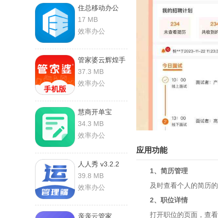
住总移动办公
v2.7.0 手机版
17 MB
效率办公
管家婆云辉煌手
机版 v10.8.0 安
37.3 MB
卓版
效率办公
慧商开单宝
v1.0.2 安卓版
34.3 MB
效率办公
应用功能
人人秀 v3.2.2
1、简历管理
安卓版
39.8 MB
及时查看个人的简历的额
效率办公
2、职位详情
打开职位的页面，查看具
亲亲云管家