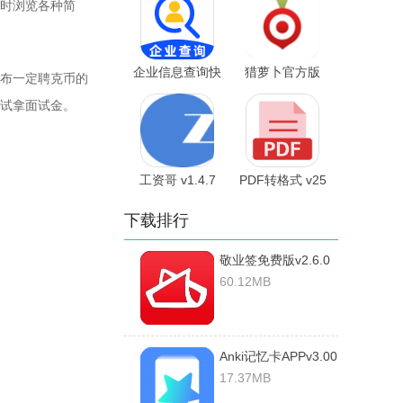
时浏览各种简
企业信息查询快
猎萝卜官方版
布一定聘克币的
v1.0.1 安卓版
试拿面试金。
工资哥 v1.4.7
PDF转格式 v25
安卓版
安卓版
下载排行
敬业签免费版v2.6.0
破解版
60.12MB
Anki记忆卡APPv3.00
破解版
17.37MB