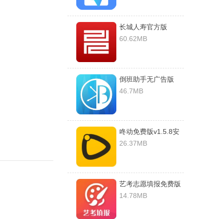
长城人寿官方版
v1.3.8安卓版
60.62MB
倒班助手无广告版
v4.4.1安卓版
46.7MB
咚动免费版v1.5.8安
卓版
26.37MB
艺考志愿填报免费版
v1.0.22破解版
14.78MB