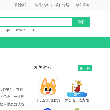
最新软件
|
软件分类
|
软件专题
|
软件发布
wps
katana
11
相关游戏
换一换
服务平台。在这
的信息，一键投
少儿流利说官方
太公管工官方版
榜单以及面试最
版v5.4.7安卓版
v7.6安卓版