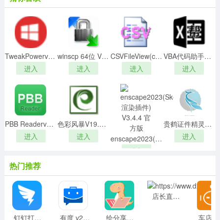
地寻找适宜的工作中，沒有应聘求职工作压力，不必担心
找工作难。
TweakPowerv1.051破解版
winscp 64位 V5.21.7 中文免费版
CSVFileView(csv文件查看器)v2.4.5中文版
VBA代码助手专业版v3.3.3.2
进入
进入
进入
进入
PBB Readerv8.4.8 最新官方版
色彩风暴V19.0官方版
贵鹤证件精灵最新绿色免注册版v2.6.2
进入
进入
进入
enscape2023(SketchUp渲染插件) V3.4.4 官方版
进入
热门推荐
店长直聘 v9.040 安卓版
钉钉打卡app 7.1.10安卓版
有度 v2024.1.5 安卓版
绘分享破解版v4.20.1安卓版
车店