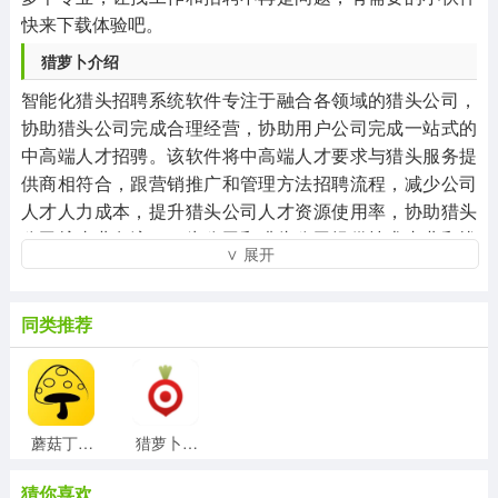
快来下载体验吧。
猎萝卜介绍
智能化猎头招聘系统软件专注于融合各领域的猎头公司，
协助猎头公司完成合理经营，协助用户公司完成一站式的
中高端人才招骋。该软件将中高端人才要求与猎头服务提
供商相符合，跟营销推广和管理方法招聘流程，减少公司
人才人力成本，提升猎头公司人才资源使用率，协助猎头
公司扩张业务流程，为公司和猎头公司提供技术专业和忧
∨ 展开
虑的人才检索解决方法。作为中国第一个AI猎头招聘服务
平台，软件不但与传统的的猎头公司方式不一样，并且有
区别于别的招聘网站集中化在招骋前面信息内容教育的特
同类推荐
性I水平和运营能力，初次提供从高效率的线上配对到招骋
整个过程服务项目，首次应用AI该方法提升了招骋和支付
的高效率。猎萝卜协助猎头公司寻找菁英人才，为公司提
供大量的顶尖人才，大大的减少了猎头公司的時间，也增
蘑菇丁官方版v3.4.2安卓版
猎萝卜官方版
强了工作效能，更专业的应聘求职服务平台，是高品质的
工作中资源，第一时间更新招聘信息，让用户可以更顺利
猜你喜欢