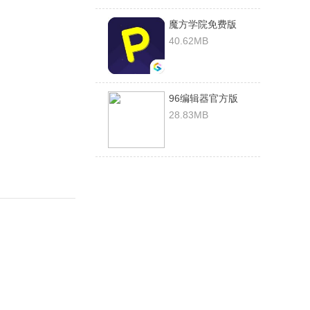
魔方学院免费版
v4.5.18安卓版
40.62MB
96编辑器官方版
v1.0.0安卓版
28.83MB