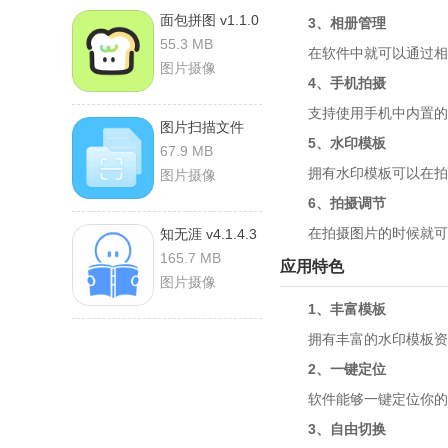
面包拼图 v1.1.0
3、相册管理
安卓版
55.3 MB
在软件中就可以通过相册
图片摄像
4、手机拍摄
支持使用手机中内置的相
图片扫描文件
5、水印模板
v1.1.0 安卓版
67.9 MB
拥有水印模板可以在拍摄
图片摄像
6、拍摄调节
在拍摄图片的时候就可以
知无涯 v4.1.4.3
安卓版
165.7 MB
应用特色
图片摄像
1、丰富模板
拥有丰富的水印模板资源
2、一键定位
软件能够一键定位你的位
3、自由切换