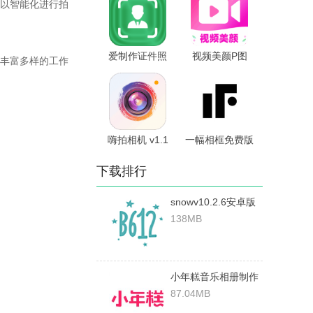
以智能化进行拍
爱制作证件照
视频美颜P图
丰富多样的工作
v5.0.5 安卓版
1.0.1安卓版
嗨拍相机 v1.1
一幅相框免费版
安卓版
v2.670破解版
下载排行
snowv10.2.6安卓版
138MB
小年糕音乐相册制作
免费版 v1.24.2安卓
87.04MB
版