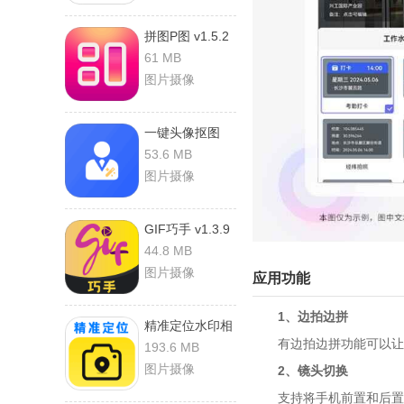
拼图P图 v1.5.2
安卓版
61 MB
图片摄像
一键头像抠图
v1.0.2 安卓版
53.6 MB
图片摄像
GIF巧手 v1.3.9
安卓版
44.8 MB
图片摄像
应用功能
1、边拍边拼
精准定位水印相
有边拍边拼功能可以让你
机 v1.0.1 安卓
193.6 MB
版
图片摄像
2、镜头切换
支持将手机前置和后置镜