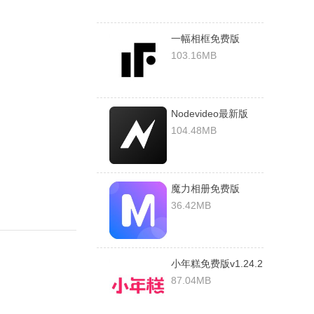
一幅相框免费版
v2.670破解版
103.16MB
Nodevideo最新版
v4.9.4安卓版
104.48MB
魔力相册免费版
v4.5.18安卓版
36.42MB
小年糕免费版v1.24.2
破解版
87.04MB