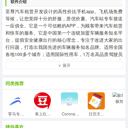
软件介绍
至尊汽车租赁开发设计的高性价比手机app。飞机场免费
等候，让您觉得十分的舒服，质优价廉。汽车站专车接送
一应俱全。它是一个可信赖的APP，为顾客带来汽车租赁
和快车的服务。它是中国第一个连锁加盟车辆服务知名平
台，提倡安全健康出行的核心理念，专注于改进大家的出
行问题，打造出我国先进的车辆服务知名品牌。适用全国
各地100多个城市；适用国际性用车，1万名高品质驾驶员
供您挑选，陪你商务旅游，更轻松自在！随时租快车，高
∨ 展开
品质租车自驾！汽车平台的各个领域，全国各地互联网全
面的服务。让大部分有汽车租赁要求的客户可以轻轻松松
租用适合的车子，享有个性化的汽车租赁交易服务产生的
同类推荐
便捷和高效率，也使旅游更为绿色和环保。
极简
零马专送 1.0.0安卓版
掌上红豆 V2.0.6安卓版
Corona天气 1.5.4手机版
日历天气简洁版 0.0.1安卓版
猜你喜欢