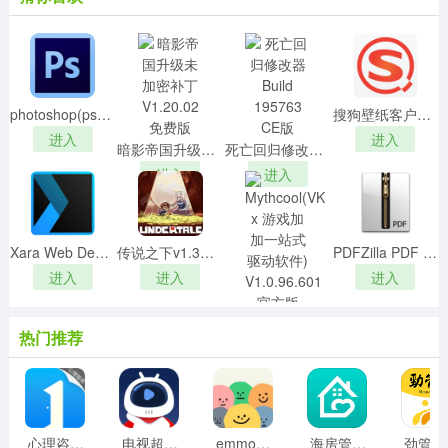
photoshop(ps) cs6破解补丁
搜狗壁纸客户端v2.5.4去广告绿色版
进入
进入
暗影帝国升级未加密补丁 V1.20.02 免费版
死亡回归修改器 Build 195763 CE版
进入
进入
Xara Web Designer Premium 17v17.0.0.58775破解版
传说之下v1.3汉化破解版
PDFZilla PDF Compressor绿色破解版v5.2.1
进入
进入
进入
Mythcool(VK x 游戏加加一站式驱动软件) V1.0.96.601 官方版
热门推荐
进入
心理咨询壹点灵v4.2.50免费版
电视超人v2.5.0安卓版
emmo官方版v1.7.02安卓版
海房管家 v2.2.2 安卓版