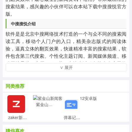
搜索结果，感兴趣的小伙伴可以在本站下载中搜搜悦官方
版。
中搜搜悦介绍
软件是是北京中搜网络技术打造的一个与众不同的搜索阅
读工具，移动个人门户的入口，精美杂志版式的阅读体
验，逼真立体的翻页效果，快速精准丰富的搜索结果，软
件包含第三代搜索、个性化主题订阅、新闻媒体频道、移
动网址导航、应用App下载、本地生活服务等多个应用的
∨ 展开
平台，向不同用户提供全面开放的个性化移动互联网体
验，不仅可以在第一时间知悉焦点新闻，还可以搜索、订
阅、分享您关注的人和事，软件整合了新闻、网页资讯、
同类推荐
论坛、博客、相关图片、视频等完整知识体系的搜索结
果，让您只需一次搜索就能满足对于关键词信息的查找，
紫金山新闻客户端v4.9.12安卓版
全面引爆知识点，如果您对这个关键词感兴趣，还可以进
行订阅与分享，软件有着个性化的定制和非常高的价值新
zaker新闻官方版v8.8.3安卓版
弹幕记忆最新版v5.0.0安卓版
闻，还能够和社区的朋友一起讨论各种各样的时事新闻，
如果不喜欢图文新闻还可以试试直播新闻，用直播的方式
猜你喜欢