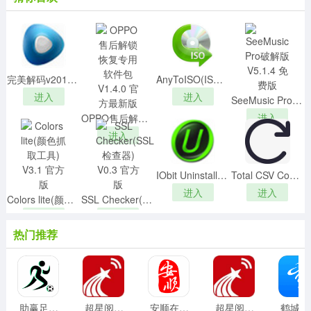
看新闻，无论是新闻、行业资讯还是您的兴趣，甚至任意
主题都可个性化定制，从此只看您关心的。
完美解码v20191016最新去广告纯净版
AnyToISO(ISO镜像转换工具)v3.9.4 汉化中文版
进入
进入
SeeMusic Pro破解版 V5.1.4 免费版
进入
OPPO售后解锁恢复专用软件包 V1.4.0 官方最新版
进入
IObit Uninstallerv10.0.2.20中文绿色版
Total CSV Converterv3.1.1.181破解版
进入
进入
Colors lite(颜色抓取工具) V3.1 官方版
SSL Checker(SSL检查器) V0.3 官方版
进入
进入
热门推荐
助赢足球 v1.0.0.0 安卓版
超星阅读器手机版 v7.0安卓版
安顺在线 v6.3.5 安卓版
超星阅读器 v7.0安卓版
鹤城在