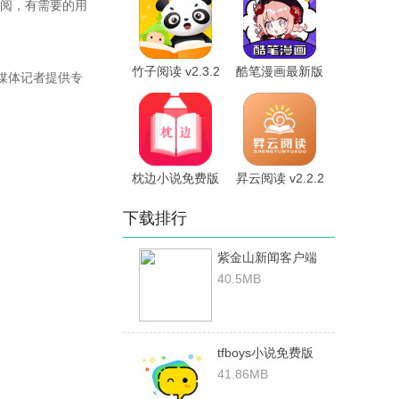
阅，有需要的用
竹子阅读 v2.3.2
酷笔漫画最新版
媒体记者提供专
安卓版
1.0.4安卓版
枕边小说免费版
昇云阅读 v2.2.2
v1.9.9安卓版
安卓版
下载排行
紫金山新闻客户端
v4.9.12安卓版
40.5MB
tfboys小说免费版
v6.3.15安卓版
41.86MB