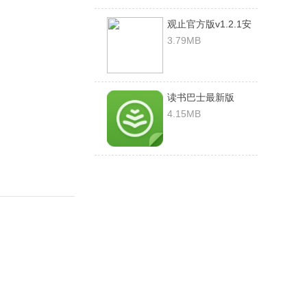
观止官方版v1.2.1安
卓版
3.79MB
读书巴士最新版
v2.9.8安卓版
4.15MB