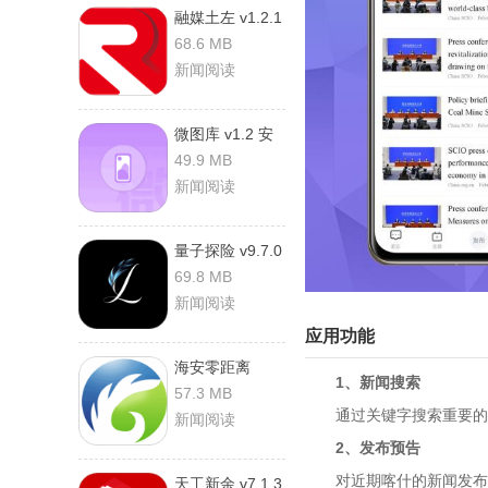
融媒土左 v1.2.1
安卓版
68.6 MB
新闻阅读
微图库 v1.2 安
卓版
49.9 MB
新闻阅读
量子探险 v9.7.0
安卓版
69.8 MB
新闻阅读
应用功能
海安零距离
1、新闻搜索
v1.6.22 安卓版
57.3 MB
通过关键字搜索重要的新
新闻阅读
2、发布预告
对近期喀什的新闻发布会
天工新余 v7.1.3