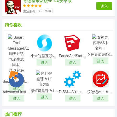
肯德基最新版v5.4.0安卓版
进入
生活服务
45.37MB
猜你喜欢
软件特色
1、无损音频在线收听，大家用最合适的机器设备转录黑胶
唱片。
2、每首歌曲的容积超出100兆，最完全的复原歌曲的原
女神异闻录5S中文补丁
状。
小米智慧互联v1.1.0.453官方版
FenceAndStairs(栏杆楼梯插件) V1.0 汉化版
进入
3、网速慢，播放视频卡屏不会不便。
进入
进入
软件亮点
1、高品质的线上曲库內容。
Smart Text Message(AE聊天对话气泡生成脚本) V1.0 绿色免费版
2、软件推荐每日专业乐评文章内容。
进入
彩虹键盘课 V1.0 官方版
Advanced Installer19中文破解版 V19.9 最新免费版
DISM++V10.1最新官方版
乐笔记v1.1.5.1官方版
3、强烈推荐专业乐评和黑胶唱片。
进入
进入
进入
进入
软件优势
1、24bit 96khz最高码率流媒体服务。
热门推荐
2、软件每日专业乐评文章推荐，转录黑胶专辑曲库内不断