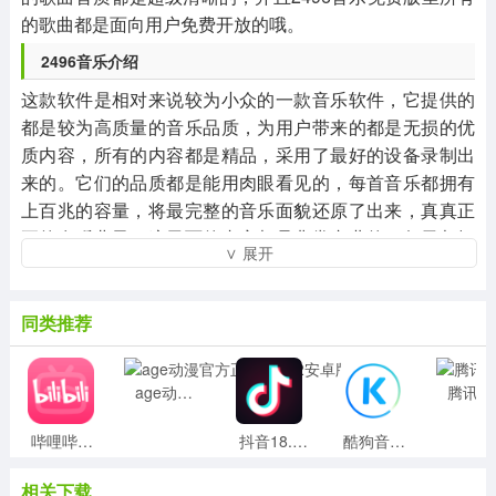
的歌曲都是面向用户免费开放的哦。
2496音乐介绍
这款软件是相对来说较为小众的一款音乐软件，它提供的
都是较为高质量的音乐品质，为用户带来的都是无损的优
质内容，所有的内容都是精品，采用了最好的设备录制出
来的。它们的品质都是能用肉眼看见的，每首音乐都拥有
上百兆的容量，将最完整的音乐面貌还原了出来，真真正
正的在听曲子。这里面的内容都是非常专业的，每天都拥
∨ 展开
有专业的好评文章会推荐出来，不断的更新，为用户们输
出更多优质的内容，喜欢音乐的朋友一定要来试试这款软
件，这里带来的是该版本的破解版，它将里面所有需要付
同类推荐
费才能解锁的内容解锁了出来，玩家们可以免费享受到私
人专属的服务，非常的方便人性化。软件的界面绘制的也
age动漫官方正版v1.0.2安卓版
腾讯爱趣听
非常的好看，稳重、大气，以黑色为主要色调，看上去也
会非常的有感觉，非常推荐的一款音乐软件，需要的朋友
哔哩哔哩视频 6.50.0
抖音18.5.0 18.5.0
酷狗音乐概念版 2.4.21
欢迎下载。
相关下载