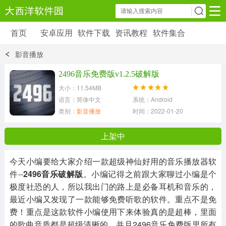
首页
安卓应用
软件下载
资讯教程
软件集合
安卓应用
软件下载
资讯教程
影音播放
安卓软件
安卓游戏
2496音乐免费版v1.2.5破解版
6179 款应用
39 款应用
大小：11.54MB
语言：简体中文
系统：Android
类别：
影音播放
时间：2022-01-20 14:08:30
上架中
今天小编要给大家介绍一款超级神仙好用的音乐播放器软
件--
2496音乐破解版
。小编记得之前跟大家聊过小编是个
极度社恐的人，所以我出门的路上是必备耳机和音乐的，
最近小编又发现了一款能够免费听歌的软件。重点不是免
费！重点是这款软件小编使用下来体验真的是超棒，里面
的歌曲音质都是超级清晰的，并且2496音乐免费版里所有