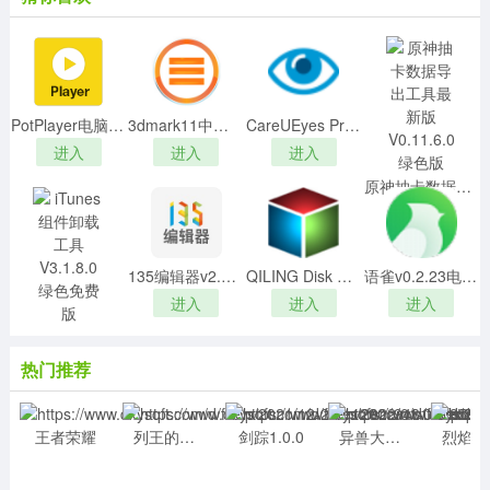
PotPlayer电脑版 32位/64位 V1.7.21702 免费汉化版
3dmark11中文破解版
CareUEyes Pro 2v2.1破解版
进入
进入
进入
原神抽卡数据导出工具最新版 V0.11.6.0 绿色版
进入
135编辑器v2.0官方版
QILING Disk Master Technician(磁盘管理工具)v5.5.0中文破解版
语雀v0.2.23电脑版
进入
进入
进入
iTunes组件卸载工具 V3.1.8.0 绿色免费版
进入
热门推荐
王者荣耀
列王的纷争：西部大陆2.111.0
剑踪1.0.0
异兽大冒险1.0.3
烈