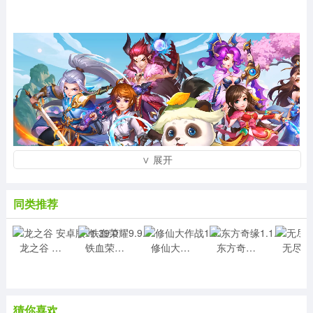
∨ 展开
同类推荐
龙之谷 安卓版v1.39.0
铁血荣耀9.9.3
修仙大作战1.0
东方奇缘1.1.0
无
猜你喜欢